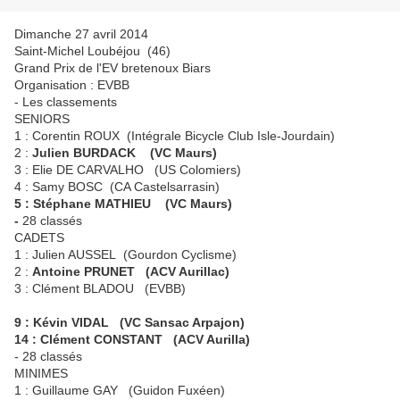
Dimanche 27 avril 2014
Saint-Michel Loubéjou (46)
Grand Prix de l'EV bretenoux Biars
Organisation : EVBB
- Les classements
SENIORS
1 : Corentin ROUX (Intégrale Bicycle Club Isle-Jourdain)
2 :
Julien BURDACK (VC Maurs)
3 : Elie DE CARVALHO (US Colomiers)
4 : Samy BOSC (CA Castelsarrasin)
5 : Stéphane MATHIEU (VC Maurs)
-
28 classés
CADETS
1 : Julien AUSSEL (Gourdon Cyclisme)
2 :
Antoine PRUNET (ACV Aurillac)
3 : Clément BLADOU (EVBB)
9 : Kévin VIDAL (VC Sansac Arpajon)
14 : Clément CONSTANT (ACV Aurilla)
- 28 classés
MINIMES
1 : Guillaume GAY (Guidon Fuxéen)