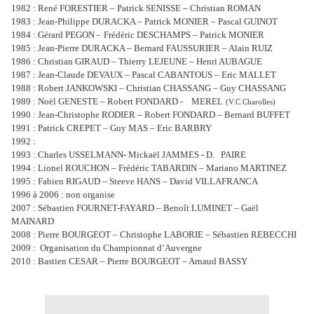
1982 : René FORESTIER – Patrick SENISSE – Christian ROMAN
1983 : Jean-Philippe DURACKA – Patrick MONIER – Pascal GUINOT
1984 : Gérard PEGON -
Frédéric DESCHAMPS – Patrick MONIER
1985 : Jean-Pierre DURACKA – Bernard FAUSSURIER – Alain RUIZ
1986 : Christian GIRAUD – Thierry LEJEUNE – Henri AUBAGUE
1987 : Jean-Claude DEVAUX – Pascal CABANTOUS – Eric MALLET
1988 : Robert JANKOWSKI – Christian CHASSANG – Guy CHASSANG
1989 : Noël GENESTE – Robert FONDARD -
MEREL
(V.C.Charolles)
1990 : Jean-Christophe RODIER – Robert FONDARD – Bernard BUFFET
1991 : Patrick CREPET – Guy MAS – Eric BARBRY
1992 :
1993 : Charles USSELMANN- Mickaël JAMMES - D. PAIRE
1994 : Lionel ROUCHON – Frédéric TABARDIN – Mariano MARTINEZ
1995 : Fabien RIGAUD – Steeve HANS – David VILLAFRANCA
1996 à 2006 : non organise
2007 : Sébastien FOURNET-FAYARD – Benoît LUMINET – Gaël
MAINARD
2008 : Pierre BOURGEOT – Christophe LABORIE – Sébastien REBECCHI
2009 :
Organisation du Championnat d’Auvergne
2010 : Bastien CESAR – Pierre BOURGEOT – Arnaud BASSY