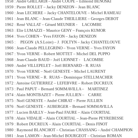
1958 : André GHELARDI – André COUPE – Edmond BENOSKI
1959 : Pierre ROLLET – Jacky DENIZON – Jean BLANC
1960 : Jean LECHERE – Jacky CHANTELOUVE – Michel RAMEAU
1961 : Jean BLANC – Jean-Claude THEILLIERE – Georges DEBOT
1962 : René VALLAT – Gérard MEUNIER -
LACOMBE
1963 : Elie LUMAZZI – Maurice GENY – François KUMOR
1964 : Yves COHEN – Yves FAYON – Jacky DENIZON
1965 :
PEGON
(A.S.Loire) – J.
FOLTYN – Jacky CHANTELOUVE
1966 : Jean-Claude PELLEGRINO – Yvon VERNE – Yves FAYON
1967 : Yvon VERNE – Robert MOTTET – Michel DEL PUPPO
1968 : Jean-Claude BAUD – Joël LIONNET -
LACOMBE
1969 : André VILLEPELET – Joël BERNARD – R. RUAS
1970 : Yvon VERNE – Noël GENESTE – Michel LAURENT
1971 : Yvon VERNE – R.
RUAS – Dominique STELLMACHER
1972 : Antoine GUTIERREZ – LEFEBVRE – Robert DUCREUX
1973 : Paul PAPUT – Bernard SOMMAVILLA –
MARTINEZ
1974 : Alain MONTBAZET – Pierre JULLIEN –
CARRE
1975 : Noël GENESTE – André CHIRAT – Pierre JULLIEN
1976 : Noël GENESTE -
AUBERGER – Bernard SOMMAVILLA
1977 : Lucien BAILLY – Jean-Paul FAURE – Alain COURTIAL
1978 : Alain VIDALIE – Alain COURTIAL – Jean-Pierre PEYREBESSE
1979 : Robert DUCREUX – Alain COURTIAL – Denis FINOT
1980 : Raymond BLANCHOT – Christian CHASSANG – André CHAMPION
1981 : Jean LAMON – Jean-Michel BOURGEOT – Christian ROMAN