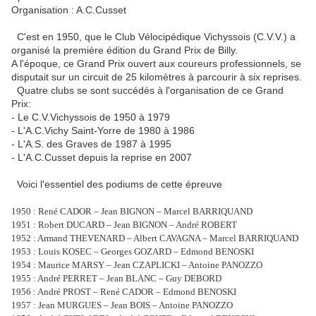
Organisation : A.C.Cusset
C'est en 1950, que le Club Vélocipédique Vichyssois (C.V.V.) a
organisé la première édition du Grand Prix de Billy.
A l'époque, ce Grand Prix ouvert aux coureurs professionnels, se
disputait sur un circuit de 25 kilomètres à parcourir à six reprises.
Quatre clubs se sont succédés à l'organisation de ce Grand
Prix:
- Le C.V.Vichyssois de 1950 à 1979
- L'A.C.Vichy Saint-Yorre de 1980 à 1986
- L'A.S. des Graves de 1987 à 1995
- L'A.C.Cusset depuis la reprise en 2007
Voici l'essentiel des podiums de cette épreuve
1950 : René CADOR – Jean BIGNON – Marcel BARRIQUAND
1951 : Robert DUCARD – Jean BIGNON – André ROBERT
1952 : Armand THEVENARD – Albert CAVAGNA – Marcel BARRIQUAND
1953 : Louis KOSEC – Georges GOZARD – Edmond BENOSKI
1954 : Maurice MARSY – Jean CZAPLICKI – Antoine PANOZZO
1955 : André PERRET – Jean BLANC – Guy DEBORD
1956 : André PROST – René CADOR – Edmond BENOSKI
1957 : Jean MURGUES – Jean BOIS – Antoine PANOZZO