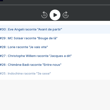
#30 : Eve Angeli raconte "Avant de partir"
#29 : MC Solaar raconte "Bouge de là"
28 : Lorie raconte "Je vais vite"
#27 : Christophe Willem raconte "Jacques a dit"
#26 : Chimène Badi raconte "Entre nous"
#25 : Indochine raconte "3e sexe"
#24 : Zaho raconte "C'est chelou"
#23 : Patrick Bruel raconte "Au café des délices"
#22 : Kyo raconte "Le chemin"
#21 : Nolwenn Leroy raconte "Cassé"