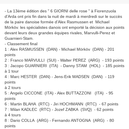
- La 13ème édition des " 6 GIORNI delle rose " à Fiorenzuola
d'Arda ont pris fin dans la nuit de mardi à merdredi sur le succès
de la paire danoise formée d'Alex Rasmussen et Michael
Mörköv. les spécialistes danois ont emporté la décision aux points
devant leurs deux grandes équipes rivales, Marvulli-Perez et
Guarnieri-Stam.
- Classement final
1 : Alex RASMUSSEN (DAN) - Michael Mörköv (DAN) - 201
points
2 : Franco MARVULLI (SUI) - Walter PEREZ (ARG) - 193 points
3 : Jacopo GUARNIERI (ITA) - Danny STAM (HOL) - 185 points
à 1 tour
4 : Marc HESTER (DAN) - Jens-Erik MADSEN (DAN) - 119
points
à 2 tours
5 : Angelo CICCONE (ITA) - Alex BUTTAZZONI (ITA) - 95
points
6 : Martin BLAHA (RTC) - Jiri HOCHMANN (RTC) - 67 points
7 : Milan KADLEC (RTC) - Jozef ZABKA (SVQ) - 62 points
à 4 tours
8 : Dario COLLA (ARG) - Fernando ANTOGNA (ARG) - 80
points