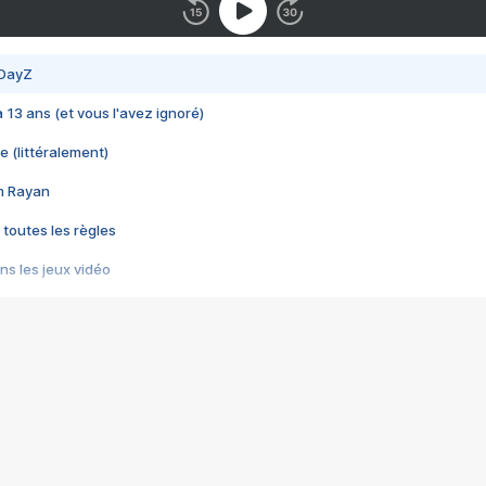
 DayZ
 a 13 ans (et vous l'avez ignoré)
e (littéralement)
im Rayan
 toutes les règles
s les jeux vidéo
us choquant de Rockstar ? - Le scandale BULLY
e plus moche de Steam
du RÊVE tourne au CAUCHEMAR
pendant 8 heures
it… à tort