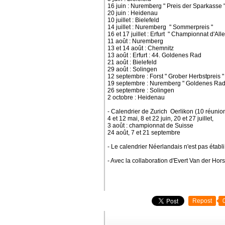
16 juin : Nuremberg " Preis der Sparkasse 
20 juin : Heidenau
10 juillet : Bielefeld
14 juillet : Nuremberg " Sommerpreis "
16 et 17 juillet : Erfurt " Championnat d'Al
11 août : Nuremberg
13 et 14 août : Chemnitz
13 août : Erfurt : 44. Goldenes Rad
21 août : Bielefeld
29 août : Solingen
12 septembre : Forst " Grober Herbstpreis "
19 septembre : Nuremberg " Goldenes Rad
26 septembre : Solingen
2 octobre : Heidenau
- Calendrier de Zurich Oerlikon (10 réunio
4 et 12 mai, 8 et 22 juin, 20 et 27 juillet,
3 août : championnat de Suisse
24 août, 7 et 21 septembre
- Le calendrier Néerlandais n'est pas établi 
- Avec la collaboration d'Evert Van der Hors
Repost