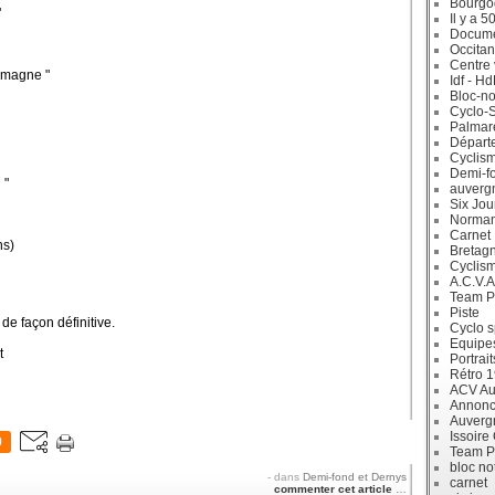
Bourgo
"
Il y a 5
Docum
Occitan
Centre 
lemagne "
Idf - H
Bloc-no
Cyclo-S
Palmar
Départ
Cyclism
Demi-f
 "
auverg
Six Jou
Norman
Carnet
ns)
Bretag
Cyclis
A.C.V.A
Team P
Piste
de façon définitive.
Cyclo s
Equipe
t
Portrait
Rétro 
ACV Aur
Annonc
Auverg
Issoire
0
Team P
bloc no
-
dans
Demi-fond et Dernys
carnet
commenter cet article
…