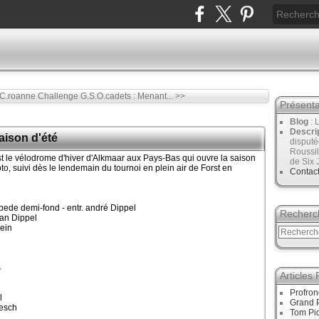
 C.roanne
Challenge G.S.O.cadets : Menant... >>
Présenta
Blog
: 
Descri
aison d'été
disput
Roussil
st le vélodrome d'hiver d'Alkmaar aux Pays-Bas qui ouvre la saison
de Six 
o, suivi dès le lendemain du tournoi en plein air de Forst en
Contac
ede demi-fond - entr. andré Dippel
Recherc
an Dippel
ein
s
Articles
Profro
l
Grand 
lesch
Tom Pid