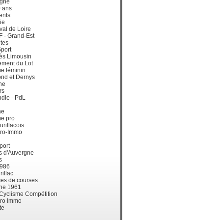
gne
0 ans
ents
ie
val de Loire
dF - Grand-Est
tes
port
ès Limousin
ement du Lot
e féminin
ond et Dernys
ne
rs
die - PdL
ne
me pro
urillacois
ro-Immo
port
s d'Auvergne
s
1986
illac
es de courses
ne 1961
 Cyclisme Compétition
ro Immo
te