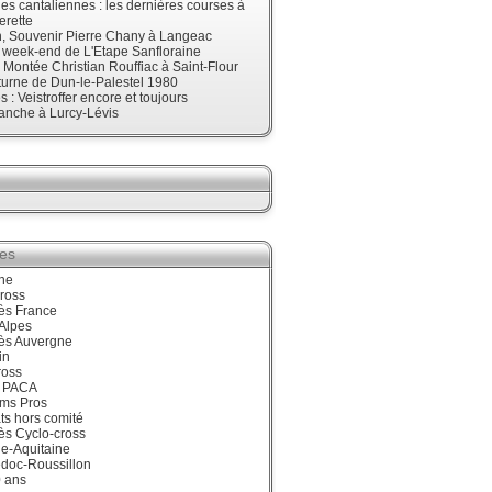
s cantaliennes : les dernières courses à
erette
, Souvenir Pierre Chany à Langeac
e week-end de L'Etape Sanfloraine
, Montée Christian Rouffiac à Saint-Flour
urne de Dun-le-Palestel 1980
 : Veistroffer encore et toujours
anche à Lurcy-Lévis
ies
ne
ross
ès France
Alpes
ès Auvergne
in
ross
 PACA
ums Pros
ts hors comité
ès Cyclo-cross
e-Aquitaine
doc-Roussillon
0 ans