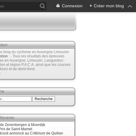
Connexion
+
Créer mon blog
tion
Le blog du cyclisme en Auvergne Limousin
ption
: - Tous les résultats des épreuves
ées en Auvergne, Limousin, Languedoc-
lon et région P.A.C.A. ainsi que les courses
Jours et de demi-fond.
t
he
 Récents
nde Zevenbergen à Moerdijk
Prix de Saint-Mamet
cock annoncé au Critérium de Quillan