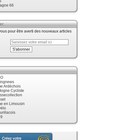
s
agne 66
er
us pour être averti des nouveaux articles
LO
cingnews
me Ardéchois
dogne Cycliste
ssecollection
set
me en Limousin
élo
urillacois
19