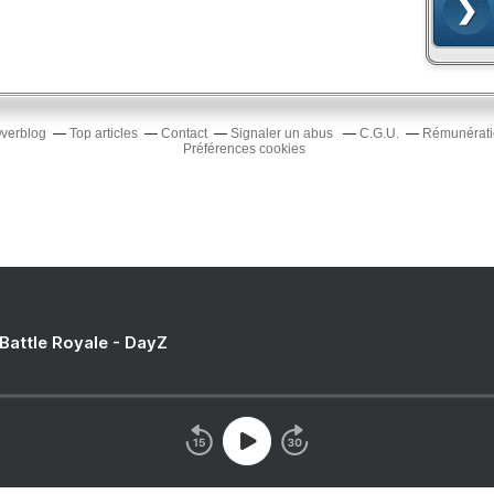
Overblog
Top articles
Contact
Signaler un abus
C.G.U.
Rémunératio
Préférences cookies
 Battle Royale - DayZ