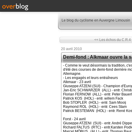
Le blog du cyclisme en Auvergne Limousin
<< Les échos du C.R.4
20 avril 2010
Demi-fond : Alkmaar ouvre la s
- Comme le veut désormais la tradition, c'e
d'été des courses de demi-fond derrière mot
Allemagne.
- Les engagés et leurs entraîneurs
Alkmaar - 23 avril
Giuseppe ATZENI (SUI) - Champion d'Europ
Jan-Eric SCHWARZER (ALL) - entr. Christi
Florian FERNOW (ALL) - entr. Peter Bauerl
Patrick KOS (HOL) - entr. willem Fack
Bob STOPLER (HOL) - entr. Sam Mooij
Raymond ROL (HOL) - entr. Cees Stam
Patrick BESTEMAN (HOL) - entr. René Ko
Forst - 24 avril
Giuseppe ATZENI (SUI) - entr. André Dippe
Richard FALTUS (RTC) - entr.Karsten Pod
Marcel MÖBUS (ALL) - entr. Thomas Baur