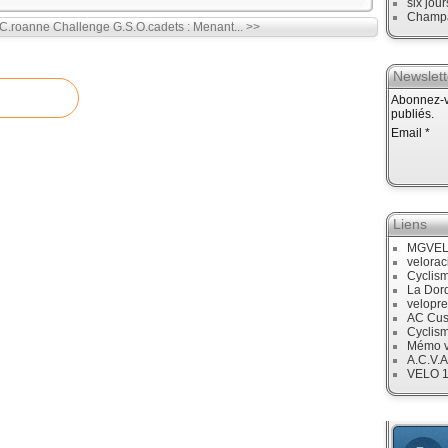
six jour
Champ
 C.roanne
Challenge G.S.O.cadets : Menant... >>
Newslett
Abonnez-vo
publiés.
Email
Liens
MGVE
velora
Cyclis
La Dor
velopre
AC Cus
Cyclis
Mémo v
A.C.V.A
VELO 