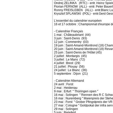
Ondrej ZELINKA (RTC) - entr. Heinz Spie
Florian FERNOW (ALL) - entr. Peter Bauerl
Ronny FREISLEBEN (ALL) - entr.Blanc Lu
Krysztof SPLAWSKI (POL) - entr.Gerd Gess
L'essentiel du calendrier européen
16 et 17 octobre : Championnat d'europe 
- Calendrier Français
1 mai : Châteaubriant (44)
3 juin : Saint-Denis (93)
12 juin : Commentry (03)
19 juin : Saint-Amand-Montrond (18) Cham
20 juin : Saint-Amand-Montrond (18) Rev
25 juin : Saint-Denis de l'Hôtel (45)
2 juillet : Montargis (45)
3 juillet : Le Mans (72)
4 juillet : Brest (29)
21 juillet : Plouay (56)
24 juillet : Le Blanc (36)
5 septembre : Dijon (21)
- Calendrier Allemand
24 avril : Forst
2 mai : Heidenau
9 mai : Erfurt " Thüringen open "
16 mai : Solingen " Rennen des R C Schwa
16 mai : Nuremberg " Maienpreis der Stehe
23 mai : Forst " Grober Pfingstpreis der VR
27 mai : Cologne " Goldpokal der infra ser
29 mai : Solingen
5 juin : Bielefeld