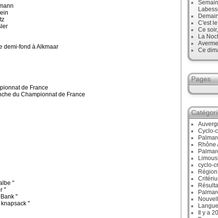
Semaine
lmann
Labess
ein
Demain
tz
C'est l
ler
Ce soir
La Noct
Avermes
de demi-fond à Alkmaar
Ce dim
Pages
pionnat de France
anche du Championnat de France
Catégor
Auverg
Cyclo-c
Palmar
Rhône 
Palmar
Limous
cyclo-c
Région
Critéri
lbe "
Résulta
r "
Palmar
 Bank "
Nouvell
v knapsack "
Langue
Il y a 2