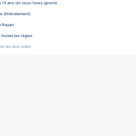
 a 13 ans (et vous l'avez ignoré)
e (littéralement)
im Rayan
 toutes les règles
s les jeux vidéo
us choquant de Rockstar ? - Le scandale BULLY
e plus moche de Steam
du RÊVE tourne au CAUCHEMAR
pendant 8 heures
it… à tort
umiliés par un jeu vidéo
ire - Final Fantasy 8
ti un empire - Age of Empires