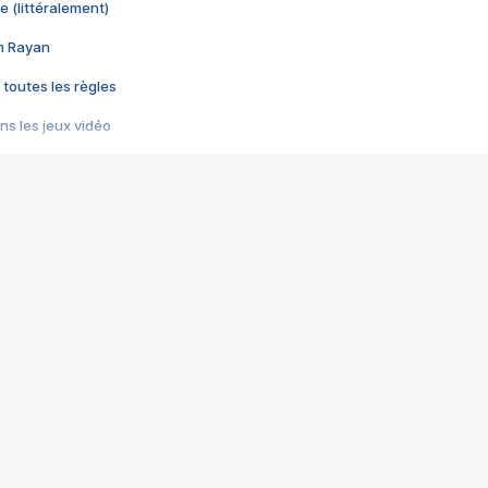
e (littéralement)
im Rayan
 toutes les règles
s les jeux vidéo
us choquant de Rockstar ? - Le scandale BULLY
e plus moche de Steam
du RÊVE tourne au CAUCHEMAR
pendant 8 heures
it… à tort
umiliés par un jeu vidéo
ire - Final Fantasy 8
ti un empire - Age of Empires
story DOFUS