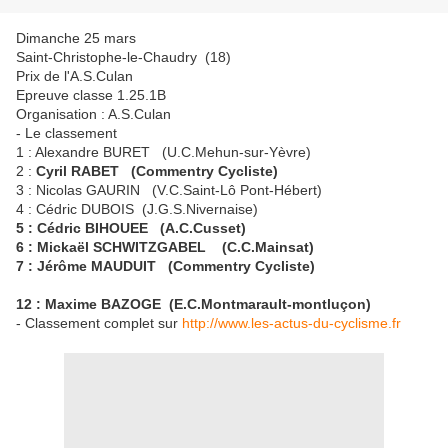
Dimanche 25 mars
Saint-Christophe-le-Chaudry (18)
Prix de l'A.S.Culan
Epreuve classe 1.25.1B
Organisation : A.S.Culan
- Le classement
1 : Alexandre BURET (U.C.Mehun-sur-Yèvre)
2 :
Cyril RABET (Commentry Cycliste)
3 : Nicolas GAURIN (V.C.Saint-Lô Pont-Hébert)
4 : Cédric DUBOIS (J.G.S.Nivernaise)
5 : Cédric BIHOUEE (A.C.Cusset)
6 : Mickaël SCHWITZGABEL (C.C.Mainsat)
7 : Jérôme MAUDUIT (Commentry Cycliste)
12 : Maxime BAZOGE (E.C.Montmarault-montluçon)
- Classement complet sur
http://www.les-actus-du-cyclisme.fr