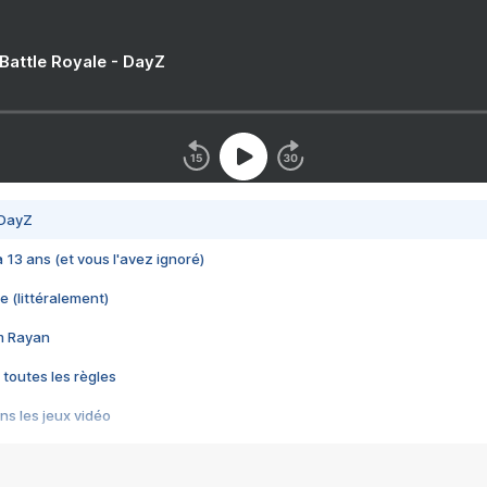
 Battle Royale - DayZ
 DayZ
 a 13 ans (et vous l'avez ignoré)
e (littéralement)
im Rayan
 toutes les règles
s les jeux vidéo
us choquant de Rockstar ? - Le scandale BULLY