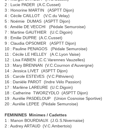
2 : Lucie PADER (A.C.Cusset)
3 : Honorine MARTIN (ASPTT Dijon)
4 : Cécile CAILLOT (V.C.du Velay)
5 : Noémie DUMAS (ASPTT Dijon)
6 : Amélie DE VECCHI (Pédale Semuroise)
7 : Martine GAUTHIER (U.C.Digoin)
8 : Emilie DUPRE (A.C.Cusset)
9 : Claudia OPSOMER (ASPTT Dijon)
10 : Pauline PENAGOS (Pédale Semuroise)
11 : Cécile LE HELLEY (A.C.Lyon Vaise)
12 : Lisa FABIEN (C.C.Varennes Vauzelles)
13 : Mary BRENNAN (V.C.Cournon d'Auvergne)
14 : Jessica LIVET (ASPTT Dijon)
15 : Carole ESTEVES (V.C.Pithiviers)
16 : Danièle PAROT (Indre Vélo Passion)
17 : Marlène LAREURE (U.C.Digoin)
18 : Catherine TWORZYDLO (ASPTT Dijon)
19 : Aurélie PASDELOUP (Union Cosnoise Sportive)
20 : Aurélie LEPEE (Pédale Semuroise)
FEMININES Minimes / Cadettes
1 : Manon BOURDIAUX (J.G.S.Nivernaise)
2 : Audrey ARTAUD (V.C.Ambertois)