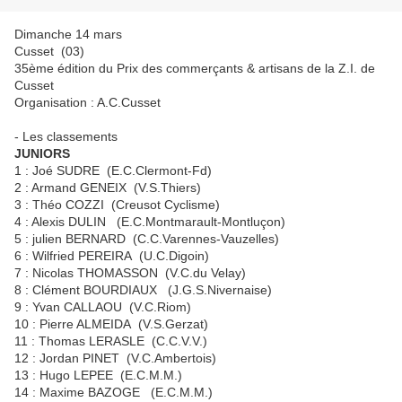
Dimanche 14 mars
Cusset (03)
35ème édition du Prix des commerçants & artisans de la Z.I. de
Cusset
Organisation : A.C.Cusset
- Les classements
JUNIORS
1 : Joé SUDRE (E.C.Clermont-Fd)
2 : Armand GENEIX (V.S.Thiers)
3 : Théo COZZI (Creusot Cyclisme)
4 : Alexis DULIN (E.C.Montmarault-Montluçon)
5 : julien BERNARD (C.C.Varennes-Vauzelles)
6 : Wilfried PEREIRA (U.C.Digoin)
7 : Nicolas THOMASSON (V.C.du Velay)
8 : Clément BOURDIAUX (J.G.S.Nivernaise)
9 : Yvan CALLAOU (V.C.Riom)
10 : Pierre ALMEIDA (V.S.Gerzat)
11 : Thomas LERASLE (C.C.V.V.)
12 : Jordan PINET (V.C.Ambertois)
13 : Hugo LEPEE (E.C.M.M.)
14 : Maxime BAZOGE (E.C.M.M.)