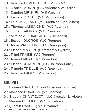
10 : Valentin DEVERCHERE (Vougy V.S.)
11 : Alban SIMONIN (C.C.Varennes Vauzelles)
12 : Damien MEYNIEL (V.S.Gerzat)
13 : Pierrick PIOTTE (V.C.Montbrison)
14 : Loïc MAQUART (V.C.Montceau-les-Mines)
15 : Thomas LASSAIGNE (V.C.Roanne)
16 : Jordan SALINAS (V.C.Roanne)
17 : Antoine ALBUIXECH (V.S.Brivadois)
18 : Bastien DUCROS (V.C.Roanne)
19 : Alexis VAUDELIN (U.C.Gueugnon)
20 : Florian MARTIN (Commentry Cycliste)
21 : Rémi FRAISE (V.C.Roanne)
22 : Arnaud VIRAT (V.S.Brivadois)
23 : Florian DUJARDIN (E.C.Bourbon-Lancy)
24 : Romain TREILLE (V.C.Roanne)
25 : Valentin PAGES (V.S.Gerzat)
MINIMES
1 : Damien GAZUT (Union Cosnoise Sportive)
2 : Maxence BONJEAN (V.S.Macon)
3 : Grégory CHANTELOT (U.C.Creuzier-le-Vieux)
4 : Maxime COLLIOT (V.S.Brivadois)
5 : Quentin DANCE ( V.S.Brivadois)