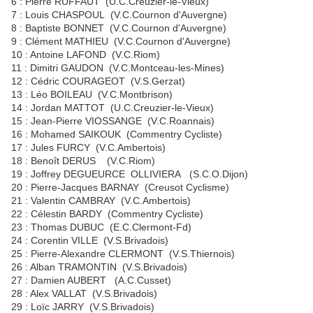
6 : Pierre RUFFAUT (U.C.Creuzier-le-Vieux)
7 : Louis CHASPOUL (V.C.Cournon d'Auvergne)
8 : Baptiste BONNET (V.C.Cournon d'Auvergne)
9 : Clément MATHIEU (V.C.Cournon d'Auvergne)
10 : Antoine LAFOND (V.C.Riom)
11 : Dimitri GAUDON (V.C.Montceau-les-Mines)
12 : Cédric COURAGEOT (V.S.Gerzat)
13 : Léo BOILEAU (V.C.Montbrison)
14 : Jordan MATTOT (U.C.Creuzier-le-Vieux)
15 : Jean-Pierre VIOSSANGE (V.C.Roannais)
16 : Mohamed SAIKOUK (Commentry Cycliste)
17 : Jules FURCY (V.C.Ambertois)
18 : Benoît DERUS (V.C.Riom)
19 : Joffrey DEGUEURCE OLLIVIERA (S.C.O.Dijon)
20 : Pierre-Jacques BARNAY (Creusot Cyclisme)
21 : Valentin CAMBRAY (V.C.Ambertois)
22 : Célestin BARDY (Commentry Cycliste)
23 : Thomas DUBUC (E.C.Clermont-Fd)
24 : Corentin VILLE (V.S.Brivadois)
25 : Pierre-Alexandre CLERMONT (V.S.Thiernois)
26 : Alban TRAMONTIN (V.S.Brivadois)
27 : Damien AUBERT (A.C.Cusset)
28 : Alex VALLAT (V.S.Brivadois)
29 : Loïc JARRY (V.S.Brivadois)