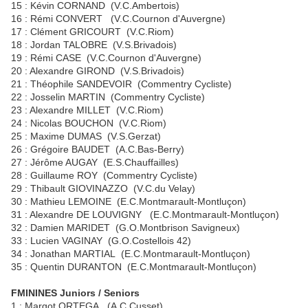
15 : Kévin CORNAND (V.C.Ambertois)
16 : Rémi CONVERT (V.C.Cournon d'Auvergne)
17 : Clément GRICOURT (V.C.Riom)
18 : Jordan TALOBRE (V.S.Brivadois)
19 : Rémi CASE (V.C.Cournon d'Auvergne)
20 : Alexandre GIROND (V.S.Brivadois)
21 : Théophile SANDEVOIR (Commentry Cycliste)
22 : Josselin MARTIN (Commentry Cycliste)
23 : Alexandre MILLET (V.C.Riom)
24 : Nicolas BOUCHON (V.C.Riom)
25 : Maxime DUMAS (V.S.Gerzat)
26 : Grégoire BAUDET (A.C.Bas-Berry)
27 : Jérôme AUGAY (E.S.Chauffailles)
28 : Guillaume ROY (Commentry Cycliste)
29 : Thibault GIOVINAZZO (V.C.du Velay)
30 : Mathieu LEMOINE (E.C.Montmarault-Montluçon)
31 : Alexandre DE LOUVIGNY (E.C.Montmarault-Montluçon)
32 : Damien MARIDET (G.O.Montbrison Savigneux)
33 : Lucien VAGINAY (G.O.Costellois 42)
34 : Jonathan MARTIAL (E.C.Montmarault-Montluçon)
35 : Quentin DURANTON (E.C.Montmarault-Montluçon)
FMININES Juniors / Seniors
1 : Margot ORTEGA (A.C.Cusset)