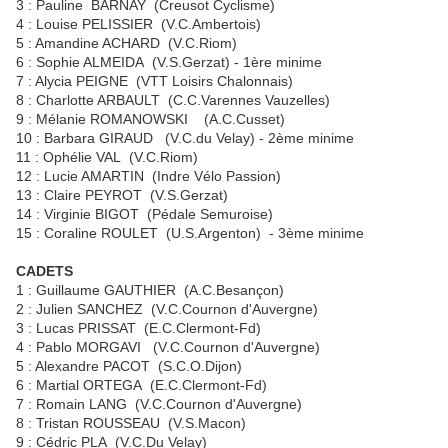
3 : Pauline BARNAY (Creusot Cyclisme)
4 : Louise PELISSIER (V.C.Ambertois)
5 : Amandine ACHARD (V.C.Riom)
6 : Sophie ALMEIDA (V.S.Gerzat) - 1ère minime
7 : Alycia PEIGNE (VTT Loisirs Chalonnais)
8 : Charlotte ARBAULT (C.C.Varennes Vauzelles)
9 : Mélanie ROMANOWSKI (A.C.Cusset)
10 : Barbara GIRAUD (V.C.du Velay) - 2ème minime
11 : Ophélie VAL (V.C.Riom)
12 : Lucie AMARTIN (Indre Vélo Passion)
13 : Claire PEYROT (V.S.Gerzat)
14 : Virginie BIGOT (Pédale Semuroise)
15 : Coraline ROULET (U.S.Argenton) - 3ème minime
CADETS
1 : Guillaume GAUTHIER (A.C.Besançon)
2 : Julien SANCHEZ (V.C.Cournon d'Auvergne)
3 : Lucas PRISSAT (E.C.Clermont-Fd)
4 : Pablo MORGAVI (V.C.Cournon d'Auvergne)
5 : Alexandre PACOT (S.C.O.Dijon)
6 : Martial ORTEGA (E.C.Clermont-Fd)
7 : Romain LANG (V.C.Cournon d'Auvergne)
8 : Tristan ROUSSEAU (V.S.Macon)
9 : Cédric PLA (V.C.Du Velay)