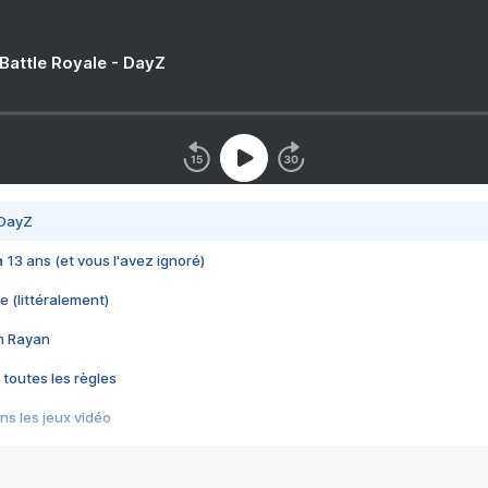
 Battle Royale - DayZ
 DayZ
 a 13 ans (et vous l'avez ignoré)
e (littéralement)
im Rayan
 toutes les règles
s les jeux vidéo
us choquant de Rockstar ? - Le scandale BULLY