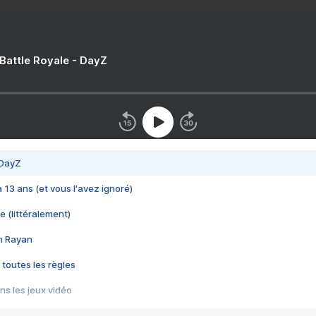
 Battle Royale - DayZ
 DayZ
 a 13 ans (et vous l'avez ignoré)
e (littéralement)
im Rayan
 toutes les règles
s les jeux vidéo
us choquant de Rockstar ? - Le scandale BULLY