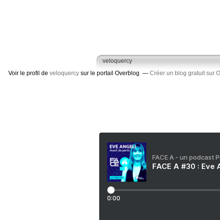
veloquercy
Voir le profil de
veloquercy
sur le portail Overblog
Créer un blog gratuit sur 
FACE A - un podcast 
FACE A #30 : Eve A
0:00