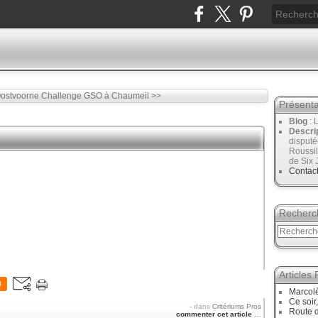
Oostvoorne
Challenge GSO à Chaumeil >>
Présenta
Blog
: 
Descri
disput
Roussil
de Six 
Contac
Recherc
Articles
0
Marcol
Ce soir
-
dans
Critériums Pros
Route d
commenter cet article
…