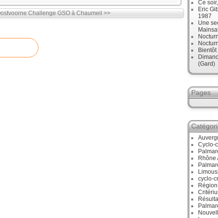
Ce soir
Eric Gi
Oostvoorne
Challenge GSO à Chaumeil >>
1987
Une sec
Mainsa
Noctur
Noctur
Bientô
Dimanch
(Gard)
Pages
Catégor
Auverg
Cyclo-c
Palmar
Rhône 
Palmar
Limous
cyclo-c
Région
Critéri
Résulta
Palmar
Nouvell