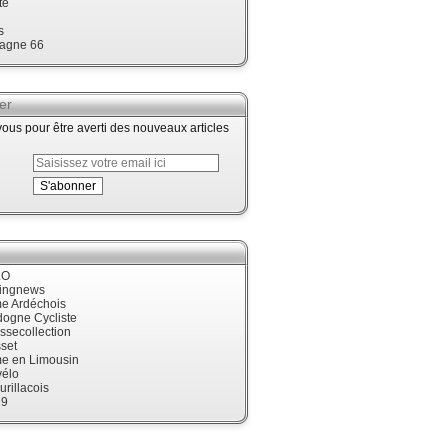
te
s
agne 66
er
us pour être averti des nouveaux articles
LO
cingnews
me Ardéchois
dogne Cycliste
ssecollection
set
me en Limousin
élo
urillacois
19