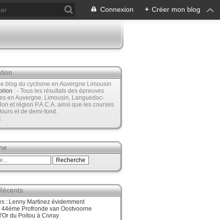
Connexion
+
Créer mon blog
tion
Le blog du cyclisme en Auvergne Limousin
ption
: - Tous les résultats des épreuves
ées en Auvergne, Limousin, Languedoc-
lon et région P.A.C.A. ainsi que les courses
Jours et de demi-fond.
t
he
 Récents
ès : Lenny Martinez évidemment
, 44ème Profronde van Oostvoorne
'Or du Poitou à Civray