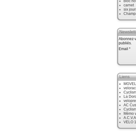
bloc no
carnet
six jour
Champ
Newslett
Abonnez-vo
publiés.
Email
Liens
MGVE
velora
Cyclis
La Dor
velopre
AC Cus
Cyclis
Mémo v
A.C.V.A
VELO 