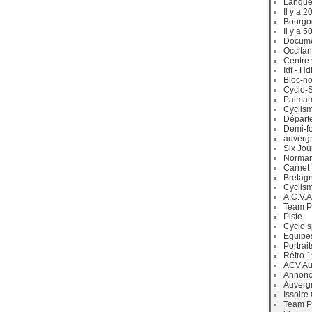
Langue
Il y a 2
Bourgo
Il y a 5
Docum
Occitan
Centre 
Idf - H
Bloc-no
Cyclo-S
Palmar
Cyclism
Départ
Demi-f
auverg
Six Jou
Norman
Carnet
Bretag
Cyclis
A.C.V.A
Team P
Piste
Cyclo s
Equipe
Portrait
Rétro 
ACV Aur
Annonc
Auverg
Issoire
Team P