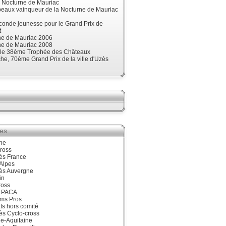
, Nocturne de Mauriac
beaux vainqueur de la Nocturne de Mauriac
onde jeunesse pour le Grand Prix de
t
ne de Mauriac 2006
ne de Mauriac 2008
t le 38ème Trophée des Châteaux
e, 70ème Grand Prix de la ville d'Uzès
ies
ne
ross
ès France
Alpes
ès Auvergne
in
ross
 PACA
ums Pros
ts hors comité
ès Cyclo-cross
e-Aquitaine