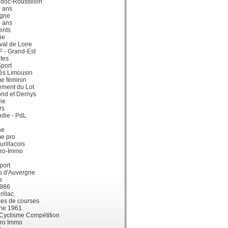
doc-Roussillon
0 ans
gne
0 ans
ents
ie
val de Loire
dF - Grand-Est
tes
port
ès Limousin
e féminin
ement du Lot
ond et Dernys
ne
rs
die - PdL
ne
me pro
urillacois
ro-Immo
port
s d'Auvergne
s
1986
illac
es de courses
ne 1961
 Cyclisme Compétition
ro Immo