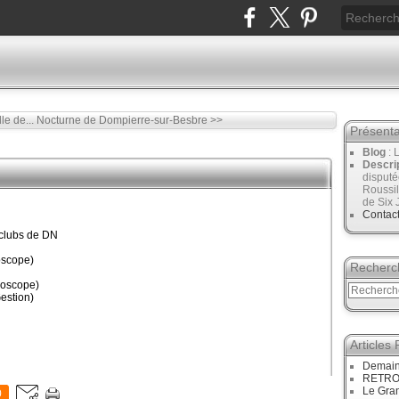
le de...
Nocturne de Dompierre-sur-Besbre >>
Présenta
Blog
: 
Descri
disput
Roussil
de Six 
Contac
clubs de DN
oscope)
Recherc
roscope)
estion)
Articles
Demain
RETRO :
Le Gran
0