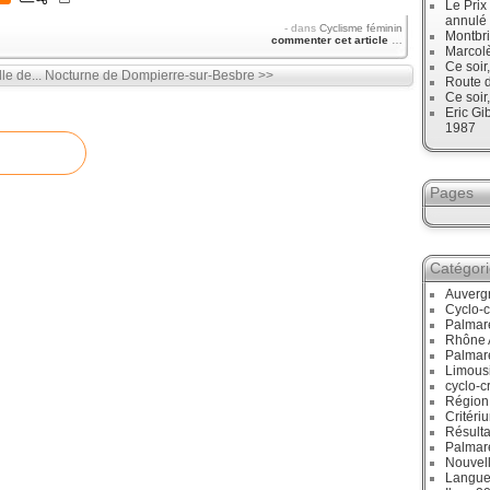
Le Prix
annulé
-
dans
Cyclisme féminin
Montbri
commenter cet article
…
Marcol
Ce soir
le de...
Nocturne de Dompierre-sur-Besbre >>
Route d
Ce soir
Eric Gi
1987
Pages
Catégor
Auverg
Cyclo-c
Palmar
Rhône 
Palmar
Limous
cyclo-c
Région
Critéri
Résulta
Palmar
Nouvell
Langue