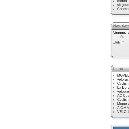
carnet
six jour
Champ
Newslett
Abonnez-vo
publiés.
Email
Liens
MGVE
velora
Cyclis
La Dor
velopre
AC Cus
Cyclis
Mémo v
A.C.V.A
VELO 