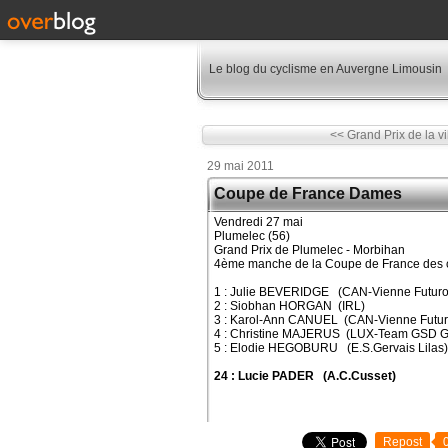
Le blog du cyclisme en Auvergne Limousin
<< Grand Prix de la vil
29 mai 2011
Coupe de France Dames
Vendredi 27 mai
Plumelec (56)
Grand Prix de Plumelec - Morbihan
4ème manche de la Coupe de France des 
1 : Julie BEVERIDGE (CAN-Vienne Futur
2 : Siobhan HORGAN (IRL)
3 : Karol-Ann CANUEL (CAN-Vienne Futu
4 : Christine MAJERUS (LUX-Team GSD G
5 : Elodie HEGOBURU (E.S.Gervais Lilas)
24 : Lucie PADER (A.C.Cusset)
Repost