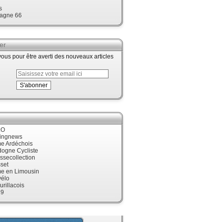
s
agne 66
er
us pour être averti des nouveaux articles
LO
cingnews
me Ardéchois
dogne Cycliste
ssecollection
set
me en Limousin
élo
urillacois
19