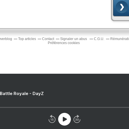
Overblog
Top articles
Contact
Signaler un abus
C.G.U.
Rémunératio
Préférences cookies
 Battle Royale - DayZ