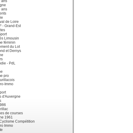
0 ans
gne
0 ans
ents
ie
val de Loire
dF - Grand-Est
tes
port
ès Limousin
e féminin
ement du Lot
ond et Dernys
ne
rs
die - PdL
ne
me pro
urillacois
ro-Immo
port
s d'Auvergne
s
1986
illac
es de courses
ne 1961
 Cyclisme Compétition
ro Immo
te