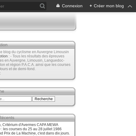
Connexion
+
Créer mon blog
tion
Le blog du cyclisme en Auvergne Limousin
ption
: - Tous les résultats des épreuves
ées en Auvergne, Limousin, Languedoc-
lon et région P.A.C.A. ainsi que les courses
Jours et de demi-fond.
t
he
 Récents
, Critérium d'Avermes CAPA MEWA
 les courses du 25 au 28 juillet 1986
d Prix de La Machine, c'est dans dix jours.