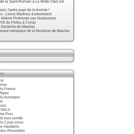
 de la Saint-Romain à La Motte (Var) est
son, l'autre pays de la fourme !
ès : Lenny Martinez évidemment
, 44ème Profronde van Oostvoorne
'Or du Poitou à Civray
, Nocturne de Mauriac
beaux vainqueur de la Nocturne de Mauriac
ies
ne
ross
ès France
Alpes
ès Auvergne
in
ross
 PACA
ums Pros
ts hors comité
ès Cyclo-cross
e-Aquitaine
doc-Roussillon