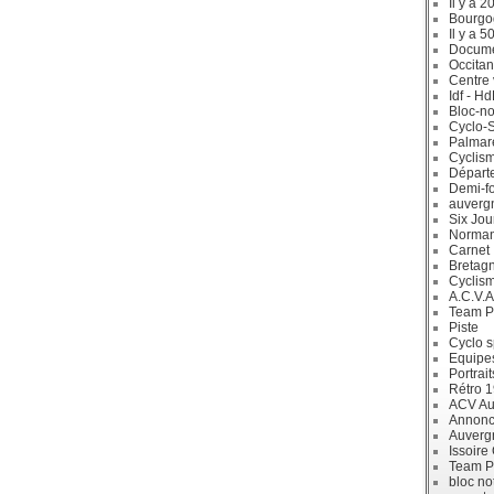
Il y a 2
Bourgo
Il y a 5
Docum
Occitan
Centre 
Idf - H
Bloc-no
Cyclo-S
Palmar
Cyclism
Départ
Demi-f
auverg
Six Jou
Norman
Carnet
Bretag
Cyclis
A.C.V.A
Team P
Piste
Cyclo s
Equipe
Portrait
Rétro 
ACV Aur
Annonc
Auverg
Issoire
Team P
bloc no