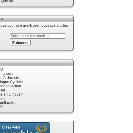
agne 66
er
us pour être averti des nouveaux articles
LO
cingnews
me Ardéchois
dogne Cycliste
ssecollection
set
me en Limousin
élo
urillacois
19