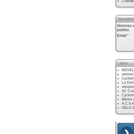
Champ
Newslett
Abonnez-vo
publiés.
Email
Liens
MGVE
velora
Cyclis
La Dor
velopre
AC Cus
Cyclis
Mémo v
A.C.V.A
VELO 