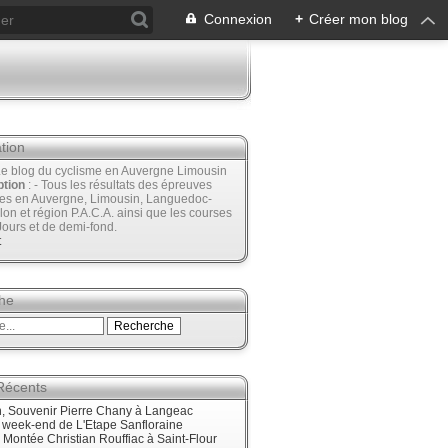
Connexion
+
Créer mon blog
tion
Le blog du cyclisme en Auvergne Limousin
ption
: - Tous les résultats des épreuves
ées en Auvergne, Limousin, Languedoc-
lon et région P.A.C.A. ainsi que les courses
Jours et de demi-fond.
t
he
 Récents
, Souvenir Pierre Chany à Langeac
e week-end de L'Etape Sanfloraine
, Montée Christian Rouffiac à Saint-Flour