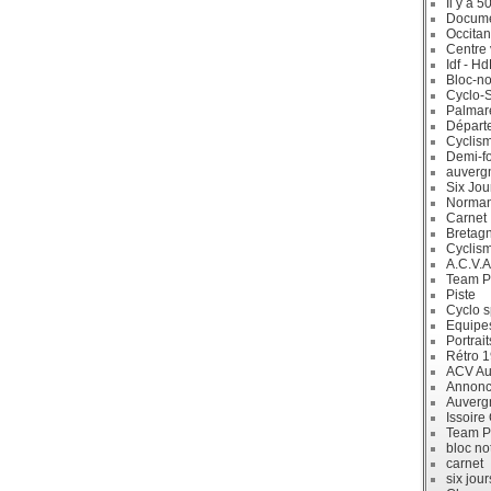
Il y a 5
Docum
Occitan
Centre 
Idf - H
Bloc-no
Cyclo-S
Palmar
Départ
Cyclism
Demi-f
auverg
Six Jou
Norman
Carnet
Bretag
Cyclis
A.C.V.A
Team P
Piste
Cyclo s
Equipe
Portrait
Rétro 
ACV Aur
Annonc
Auverg
Issoire
Team P
bloc no
carnet
six jour