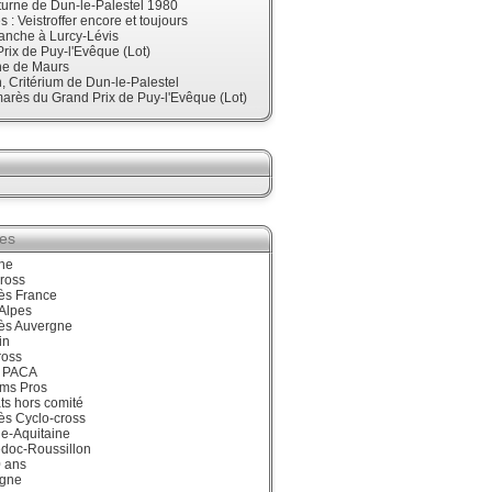
urne de Dun-le-Palestel 1980
 : Veistroffer encore et toujours
anche à Lurcy-Lévis
rix de Puy-l'Evêque (Lot)
ne de Maurs
 Critérium de Dun-le-Palestel
arès du Grand Prix de Puy-l'Evêque (Lot)
ies
ne
ross
ès France
Alpes
ès Auvergne
in
ross
 PACA
ums Pros
ts hors comité
ès Cyclo-cross
e-Aquitaine
doc-Roussillon
0 ans
gne