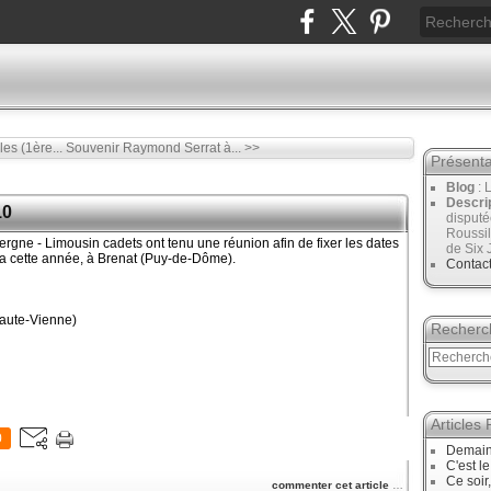
es (1ère...
Souvenir Raymond Serrat à... >>
Présenta
Blog
: 
Descri
10
disput
Roussil
gne - Limousin cadets ont tenu une réunion afin de fixer les dates
de Six 
era cette année, à Brenat (Puy-de-Dôme).
Contac
aute-Vienne)
Recherc
Articles
0
Demain
C'est l
Ce soir
commenter cet article
…