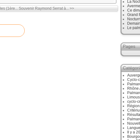
La Noct
Avermes
es (1ère...
Souvenir Raymond Serrat à... >>
Ce dim
Grand P
Noctur
Demain,
Le palm
Pages
Catégor
Auverg
Cyclo-c
Palmar
Rhône 
Palmar
Limous
cyclo-c
Région
Critéri
Résulta
Palmar
Nouvell
Langue
Il y a 2
Bourgo