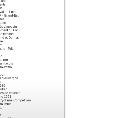
0 ans
ents
ie
val de Loire
dF - Grand-Est
tes
port
ès Limousin
ement du Lot
e féminin
ond et Dernys
ne
rs
die - PdL
ne
me pro
urillacois
ro-Immo
port
s d'Auvergne
s
1986
illac
es de courses
ne 1961
 Cyclisme Compétition
ro Immo
te
s