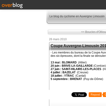
Le blog du cyclisme en Auvergne Limousin
<< Boucles d'Ollioul
26 mars 2010
Coupe Auvergne-Limousin 20
- Les membres du bureau de la Coupe Auver
des six épreuves, dont la finale se déroul
13 mai : BLOMARD
(Allier)
20 juin : BRIVE-LA-GAILLARDE
(Corrèze)
27 juin : SAINT-HILAIRE-LES-PLACES
(H
4 juillet : BAZELAT
(Creuse)
18 juillet : YTRAC
(Cantal)
5 septembre : BRENAT
(Puy-de-Dôme)
Repost