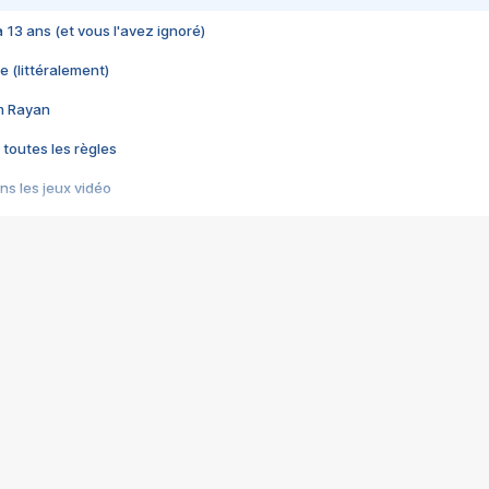
 a 13 ans (et vous l'avez ignoré)
e (littéralement)
im Rayan
 toutes les règles
s les jeux vidéo
us choquant de Rockstar ? - Le scandale BULLY
e plus moche de Steam
du RÊVE tourne au CAUCHEMAR
pendant 8 heures
it… à tort
umiliés par un jeu vidéo
ire - Final Fantasy 8