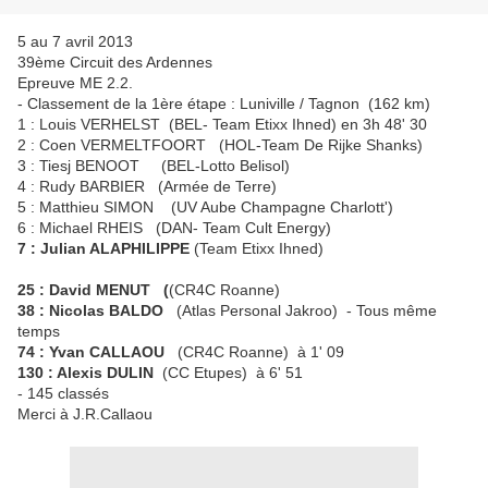
5 au 7 avril 2013
39ème Circuit des Ardennes
Epreuve ME 2.2.
- Classement de la 1ère étape : Luniville / Tagnon (162 km)
1 : Louis VERHELST (BEL- Team Etixx Ihned) en 3h 48' 30
2 : Coen VERMELTFOORT (HOL-Team De Rijke Shanks)
3 : Tiesj BENOOT (BEL-Lotto Belisol)
4 : Rudy BARBIER (Armée de Terre)
5 : Matthieu SIMON (UV Aube Champagne Charlott')
6 : Michael RHEIS (DAN- Team Cult Energy)
7 : Julian ALAPHILIPPE
(Team Etixx Ihned)
25 : David MENUT (
(CR4C Roanne)
38 : Nicolas BALDO
(Atlas Personal Jakroo) - Tous même
temps
74 : Yvan CALLAOU
(CR4C Roanne) à 1' 09
130 : Alexis DULIN
(CC Etupes) à 6' 51
- 145 classés
Merci à J.R.Callaou