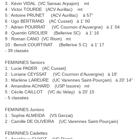
3 : Kévin VIDAL (VC Sansac Arpajon) mt
4 : Victor TOURDE (ACV Aurillac) mt
5 : Antoine PRUNET (ACV Aurillac) à 57"
6 : Ugo BERTRAND (AC Cusset) à 1' 00
7 : Adrien POURRAT (VC Cournon d'Auvergne) à 1' 04
8 : Quentin GROLIER (Bellerive SC) à 1' 16
9 : Roman CANO (VC Riom) mt
10 : Benoît COURTINAT (Bellerive S C) à 1' 17
- 39 classés
FEMININES Seniors
1 : Lucie PADER (AC Cusset)
2 : Loriane CEYSSAT (VC Cournon d'Auvergne) à 19'
3 : Marlène LAREURE (UC Varennes Saint-Pourçain) à 20' 14"
4 : Amandine ACHARD (USP Issoire) mt
5 : Cécile CAILLOT (VC du Velay) à 20' 15
- 5 classées
FEMININES Juniors
1 : Sophie ALMEIDA (VS Gerzat)
2 : Camille DE OLIVEIRA (UC Varennes Saint-Pourçain)
FEMININES Cadettes