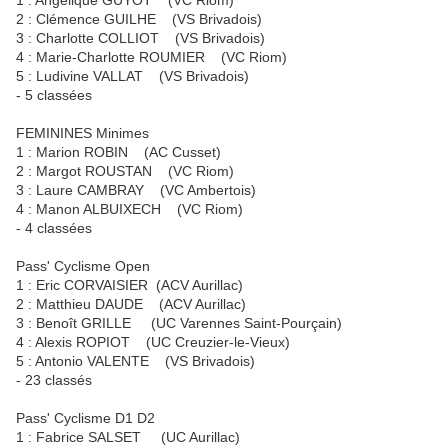
1 : Angélique GUYOT (VC Riom)
2 : Clémence GUILHE (VS Brivadois)
3 : Charlotte COLLIOT (VS Brivadois)
4 : Marie-Charlotte ROUMIER (VC Riom)
5 : Ludivine VALLAT (VS Brivadois)
- 5 classées
FEMININES Minimes
1 : Marion ROBIN (AC Cusset)
2 : Margot ROUSTAN (VC Riom)
3 : Laure CAMBRAY (VC Ambertois)
4 : Manon ALBUIXECH (VC Riom)
- 4 classées
Pass' Cyclisme Open
1 : Eric CORVAISIER (ACV Aurillac)
2 : Matthieu DAUDE (ACV Aurillac)
3 : Benoît GRILLE (UC Varennes Saint-Pourçain)
4 : Alexis ROPIOT (UC Creuzier-le-Vieux)
5 : Antonio VALENTE (VS Brivadois)
- 23 classés
Pass' Cyclisme D1 D2
1 : Fabrice SALSET (UC Aurillac)