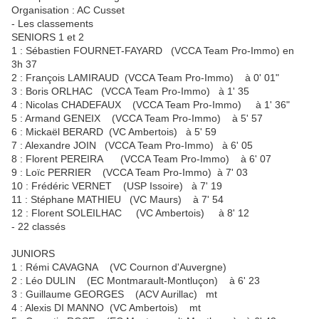
Organisation : AC Cusset
- Les classements
SENIORS 1 et 2
1 : Sébastien FOURNET-FAYARD (VCCA Team Pro-Immo) en
3h 37
2 : François LAMIRAUD (VCCA Team Pro-Immo) à 0' 01"
3 : Boris ORLHAC (VCCA Team Pro-Immo) à 1' 35
4 : Nicolas CHADEFAUX (VCCA Team Pro-Immo) à 1' 36"
5 : Armand GENEIX (VCCA Team Pro-Immo) à 5' 57
6 : Mickaël BERARD (VC Ambertois) à 5' 59
7 : Alexandre JOIN (VCCA Team Pro-Immo) à 6' 05
8 : Florent PEREIRA (VCCA Team Pro-Immo) à 6' 07
9 : Loïc PERRIER (VCCA Team Pro-Immo) à 7' 03
10 : Frédéric VERNET (USP Issoire) à 7' 19
11 : Stéphane MATHIEU (VC Maurs) à 7' 54
12 : Florent SOLEILHAC (VC Ambertois) à 8' 12
- 22 classés
JUNIORS
1 : Rémi CAVAGNA (VC Cournon d'Auvergne)
2 : Léo DULIN (EC Montmarault-Montluçon) à 6' 23
3 : Guillaume GEORGES (ACV Aurillac) mt
4 : Alexis DI MANNO (VC Ambertois) mt