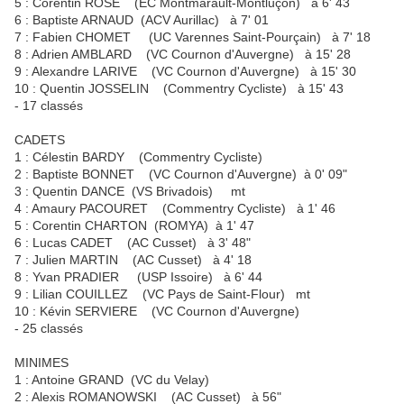
5 : Corentin ROSE (EC Montmarault-Montluçon) à 6' 43
6 : Baptiste ARNAUD (ACV Aurillac) à 7' 01
7 : Fabien CHOMET (UC Varennes Saint-Pourçain) à 7' 18
8 : Adrien AMBLARD (VC Cournon d'Auvergne) à 15' 28
9 : Alexandre LARIVE (VC Cournon d'Auvergne) à 15' 30
10 : Quentin JOSSELIN (Commentry Cycliste) à 15' 43
- 17 classés
CADETS
1 : Célestin BARDY (Commentry Cycliste)
2 : Baptiste BONNET (VC Cournon d'Auvergne) à 0' 09"
3 : Quentin DANCE (VS Brivadois) mt
4 : Amaury PACOURET (Commentry Cycliste) à 1' 46
5 : Corentin CHARTON (ROMYA) à 1' 47
6 : Lucas CADET (AC Cusset) à 3' 48"
7 : Julien MARTIN (AC Cusset) à 4' 18
8 : Yvan PRADIER (USP Issoire) à 6' 44
9 : Lilian COUILLEZ (VC Pays de Saint-Flour) mt
10 : Kévin SERVIERE (VC Cournon d'Auvergne)
- 25 classés
MINIMES
1 : Antoine GRAND (VC du Velay)
2 : Alexis ROMANOWSKI (AC Cusset) à 56"