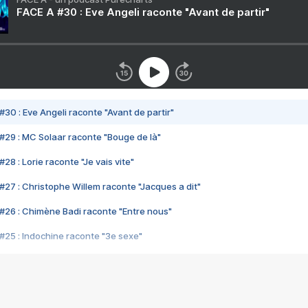
FACE A #30 : Eve Angeli raconte "Avant de partir"
#30 : Eve Angeli raconte "Avant de partir"
#29 : MC Solaar raconte "Bouge de là"
28 : Lorie raconte "Je vais vite"
#27 : Christophe Willem raconte "Jacques a dit"
#26 : Chimène Badi raconte "Entre nous"
#25 : Indochine raconte "3e sexe"
#24 : Zaho raconte "C'est chelou"
#23 : Patrick Bruel raconte "Au café des délices"