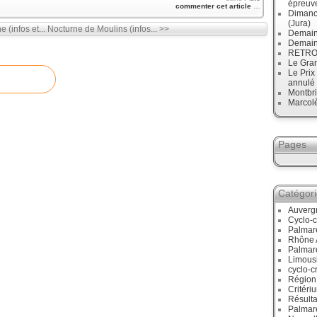
épreuve
commenter cet article
…
Dimanc
(Jura)
(infos et...
Nocturne de Moulins (infos... >>
Demain
Demain
RETRO :
Le Gran
Le Prix
annulé
Montbri
Marcol
Pages
Catégor
Auverg
Cyclo-c
Palmar
Rhône 
Palmar
Limous
cyclo-c
Région
Critéri
Résulta
Palmar