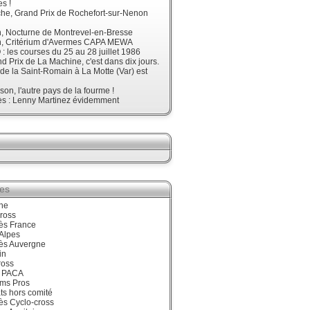
s !
he, Grand Prix de Rochefort-sur-Nenon
, Nocturne de Montrevel-en-Bresse
, Critérium d'Avermes CAPA MEWA
 les courses du 25 au 28 juillet 1986
d Prix de La Machine, c'est dans dix jours.
 de la Saint-Romain à La Motte (Var) est
son, l'autre pays de la fourme !
ès : Lenny Martinez évidemment
ies
ne
ross
ès France
Alpes
ès Auvergne
in
ross
 PACA
ums Pros
ts hors comité
ès Cyclo-cross