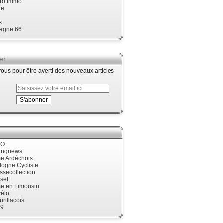
ro Immo
te
s
agne 66
er
us pour être averti des nouveaux articles
LO
cingnews
me Ardéchois
dogne Cycliste
ssecollection
set
me en Limousin
élo
urillacois
19