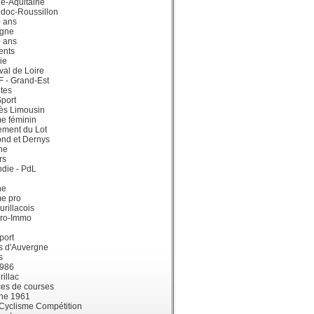
e-Aquitaine
doc-Roussillon
0 ans
gne
0 ans
ents
ie
val de Loire
dF - Grand-Est
tes
port
ès Limousin
e féminin
ement du Lot
ond et Dernys
ne
rs
die - PdL
ne
me pro
urillacois
ro-Immo
port
s d'Auvergne
s
1986
illac
es de courses
ne 1961
 Cyclisme Compétition