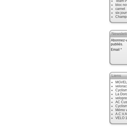
Team P
bloc no
carnet
six jour
Champ
Newslett
Abonnez-vo
publiés.
Email
Liens
MGVE
velora
Cyclis
La Dor
velopre
AC Cus
Cyclis
Mémo v
A.C.V.A
VELO 