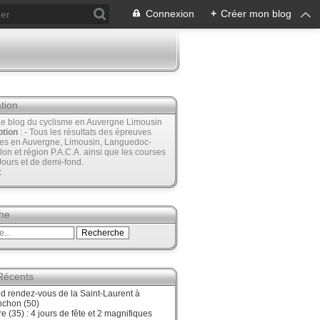
Connexion
+
Créer mon blog
tion
Le blog du cyclisme en Auvergne Limousin
ption
: - Tous les résultats des épreuves
ées en Auvergne, Limousin, Languedoc-
lon et région P.A.C.A. ainsi que les courses
Jours et de demi-fond.
t
he
 Récents
d rendez-vous de la Saint-Laurent à
nchon (50)
re (35) : 4 jours de fête et 2 magnifiques