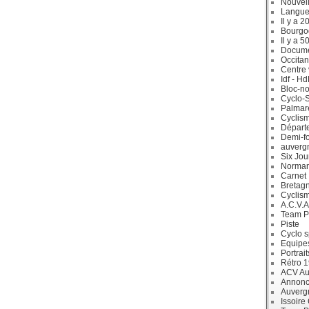
Nouvell
Langue
Il y a 2
Bourgo
Il y a 5
Docum
Occitan
Centre 
Idf - H
Bloc-no
Cyclo-S
Palmar
Cyclism
Départ
Demi-f
auverg
Six Jou
Norman
Carnet
Bretag
Cyclis
A.C.V.A
Team P
Piste
Cyclo s
Equipe
Portrait
Rétro 
ACV Aur
Annonc
Auverg
Issoire