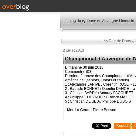
Le blog du cyclisme en Auvergne Limousin
<< Tour de Dordogne 
2 juillet 2013
Championnat d'Auvergne de l'
Dimanche 30 juin 2013
Commentry (03)
Dernière épreuve des Championnats d'Auv
Américaine (seniors, juniors et cadets)
1 : Alexandre LARIVE / Corentin ROSE - 13
2 : Baptiste BONNET / Quentin DANCE - à 
3 : Célestin BARDY / Amaury PACOURET 
4 : Philippe CHEVALIER / Franck MAZET - 
5 : Christian DE SEIA / Philippe DUBOIS
- Merci à Gérard-Pierre Besson
Repost