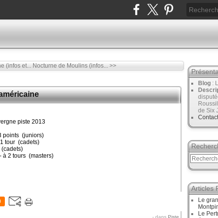
(infos et...
Nocturne de Moulins (infos... >>
Présenta
Blog
: 
Descri
américaine
disput
Roussil
de Six 
Contac
ergne piste 2013
 points (juniors)
1 tour (cadets)
Recherc
(cadets)
à 2 tours (masters)
Articles
Le gran
0
Montpi
Le Pert
-
dans
Piste