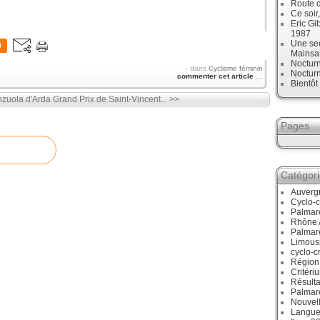
Route d
Ce soir
Eric Gi
1987
Une sec
0
Mainsa
Noctur
-
dans
Cyclisme féminin
Noctur
commenter cet article
…
Bientô
nzuola d'Arda
Grand Prix de Saint-Vincent... >>
Pages
Catégor
Auverg
Cyclo-c
Palmar
Rhône 
Palmar
Limous
cyclo-c
Région
Critéri
Résulta
Palmar
Nouvell
Langue