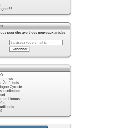
s
agne 66
er
us pour être averti des nouveaux articles
LO
cingnews
me Ardéchois
dogne Cycliste
ssecollection
set
me en Limousin
élo
urillacois
19