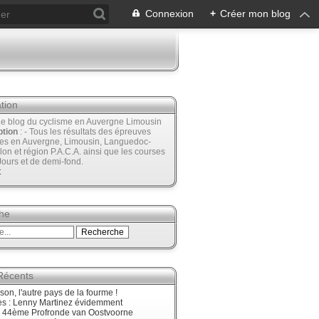
Connexion
+
Créer mon blog
tion
Le blog du cyclisme en Auvergne Limousin
ption
: - Tous les résultats des épreuves
ées en Auvergne, Limousin, Languedoc-
lon et région P.A.C.A. ainsi que les courses
Jours et de demi-fond.
t
he
 Récents
son, l'autre pays de la fourme !
ès : Lenny Martinez évidemment
, 44ème Profronde van Oostvoorne