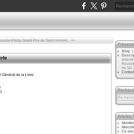
nzuola d'Arda
Grand Prix de Saint-Vincent... >>
Présenta
Blog
: 
Descri
erle
disput
Roussil
de Six 
Contac
l Général de la Loire
)
Recherc
)
Articles
Montbri
Marcol
Ce soir