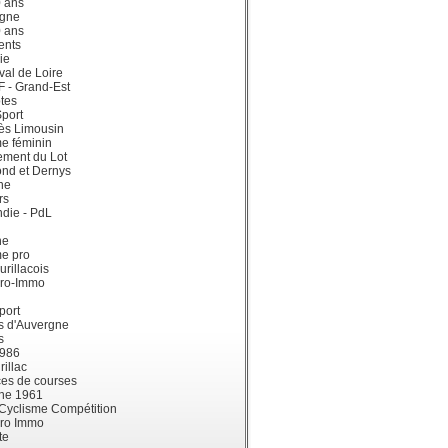
0 ans
gne
0 ans
ents
ie
val de Loire
dF - Grand-Est
tes
port
ès Limousin
e féminin
ement du Lot
ond et Dernys
ne
rs
die - PdL
ne
me pro
urillacois
ro-Immo
port
s d'Auvergne
s
1986
illac
es de courses
ne 1961
 Cyclisme Compétition
ro Immo
te