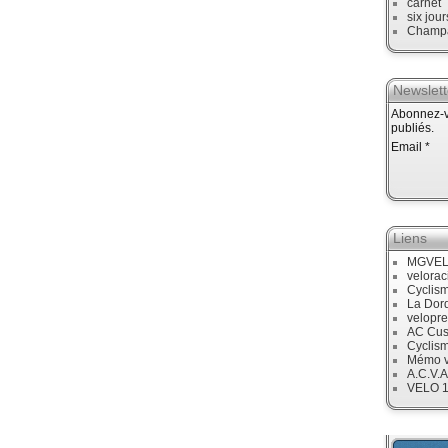
carnet
six jour
Champ
Newslett
Abonnez-vo
publiés.
Email
Liens
MGVE
velora
Cyclis
La Dor
velopre
AC Cus
Cyclis
Mémo v
A.C.V.A
VELO 