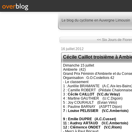
Le blog du cyclisme en Auvergne Limousin
<< Six Jours de Fiore
16 juillet 2012
Cécile Caillot troisième à Ambi
Dimanche 15 juillet
Ambierle (42)
Grand Prix Féminin d'Ambierle et du Conse
Organisation : G.O.Costellois 42
- Le classement
1 : Aurélie BRAMANTE (A.C.Aix-les-Bains
2 : Camille ROBERT (Pédale Chalonnaise
3 :
Cécile CAILLOT (V.C.du Velay)
4 : Martine GAUTHIER (U.C.Digoin)
5 : Joy COURAULT (Evian Vélo)
6 : Pauline BARNAY (ASPTT Dijon)
7 : Louise PELISSIER (V.C.Ambertois)
9 : Emilie DUPRE (A.C.Cusset)
11 : Audrey ARTAUD (V.C.Ambertois)
12 : Clémence ONDET (V.C.Riom)
- Merci à Paul Bricaud