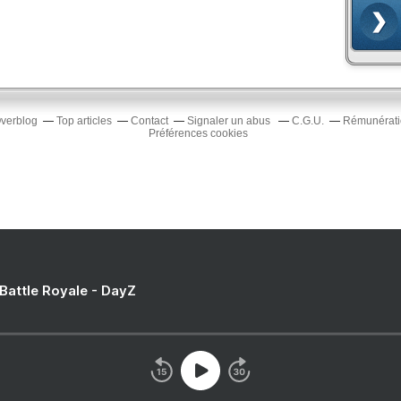
Overblog
Top articles
Contact
Signaler un abus
C.G.U.
Rémunératio
Préférences cookies
 Battle Royale - DayZ