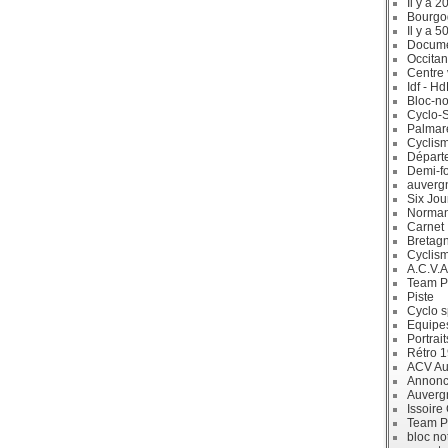
Il y a 2
Bourgo
Il y a 5
Docum
Occitan
Centre 
Idf - H
Bloc-no
Cyclo-S
Palmar
Cyclism
Départ
Demi-f
auverg
Six Jou
Norman
Carnet
Bretag
Cyclis
A.C.V.A
Team P
Piste
Cyclo s
Equipe
Portrait
Rétro 
ACV Aur
Annonc
Auverg
Issoire
Team P
bloc no