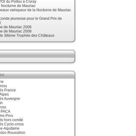
'Or du Poitou à Civray
, Nocturne de Mauriac
beaux vainqueur de la Nocturne de Mauriac
onde jeunesse pour le Grand Prix de
t
ne de Mauriac 2006
ne de Mauriac 2008
t le 38ème Trophée des Châteaux
ies
ne
ross
ès France
Alpes
ès Auvergne
in
ross
 PACA
ums Pros
ts hors comité
ès Cyclo-cross
e-Aquitaine
doc-Roussillon