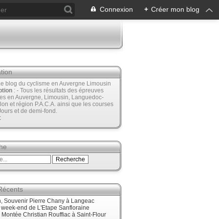
Connexion
+
Créer mon blog
tion
Le blog du cyclisme en Auvergne Limousin
ption
: - Tous les résultats des épreuves
ées en Auvergne, Limousin, Languedoc-
lon et région P.A.C.A. ainsi que les courses
Jours et de demi-fond.
t
he
 Récents
, Souvenir Pierre Chany à Langeac
e week-end de L'Etape Sanfloraine
, Montée Christian Rouffiac à Saint-Flour