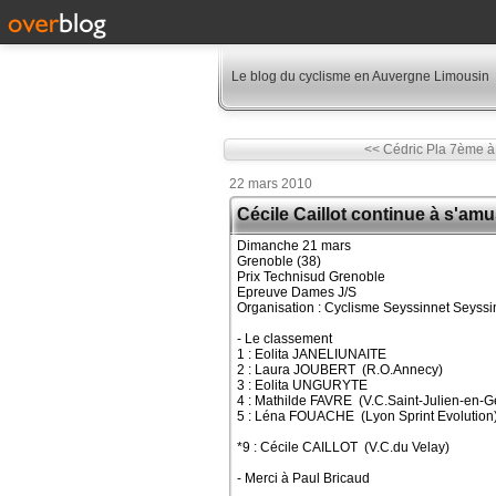
Le blog du cyclisme en Auvergne Limousin
<< Cédric Pla 7ème 
22 mars 2010
Cécile Caillot continue à s'am
Dimanche 21 mars
Grenoble (38)
Prix Technisud Grenoble
Epreuve Dames J/S
Organisation : Cyclisme Seyssinnet Seyssi
- Le classement
1 : Eolita JANELIUNAITE
2 : Laura JOUBERT (R.O.Annecy)
3 : Eolita UNGURYTE
4 : Mathilde FAVRE (V.C.Saint-Julien-en-G
5 : Léna FOUACHE (Lyon Sprint Evolution
*9 : Cécile CAILLOT (V.C.du Velay)
- Merci à Paul Bricaud