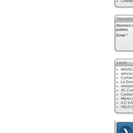
Champ
Newslett
Abonnez-vo
publiés.
Email
Liens
MGVE
velora
Cyclis
La Dor
velopre
AC Cus
Cyclis
Mémo v
A.C.V.A
VELO 