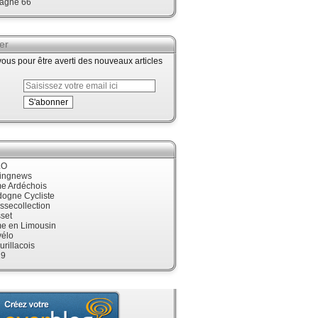
agne 66
er
us pour être averti des nouveaux articles
LO
cingnews
me Ardéchois
dogne Cycliste
ssecollection
set
me en Limousin
élo
urillacois
19