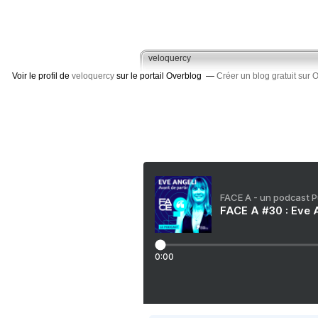
veloquercy
Voir le profil de
veloquercy
sur le portail Overblog
Créer un blog gratuit sur 
FACE A - un podcast 
FACE A #30 : Eve A
0:00