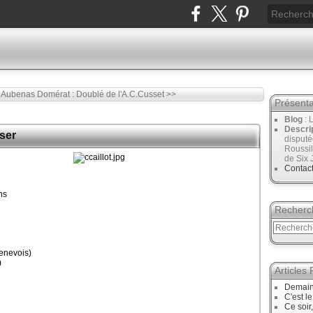
à Aubenas
Domérat : Doublé de l'A.C.Cusset >>
Présenta
Blog
: 
Descri
user
disput
Roussil
de Six 
Contac
ns
Recherc
enevois)
)
Articles
Demain
C'est l
Ce soir