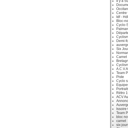
Il y a 5
Docum
Occitan
Centre 
Idf - H
Bloc-no
Cyclo-S
Palmar
Départ
Cyclism
Demi-f
auverg
Six Jou
Norman
Carnet
Bretag
Cyclis
A.C.V.A
Team P
Piste
Cyclo s
Equipe
Portrait
Rétro 
ACV Aur
Annonc
Auverg
Issoire
Team P
bloc no
carnet
six jour