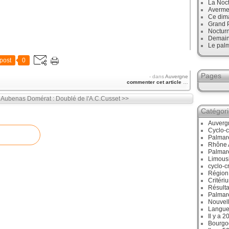
La Noct
Avermes
Ce dim
Grand P
Noctur
Demain,
Le palm
post
0
Pages
-
dans
Auvergne
commenter cet article
…
à Aubenas
Domérat : Doublé de l'A.C.Cusset >>
Catégor
Auverg
Cyclo-c
Palmar
Rhône 
Palmar
Limous
cyclo-c
Région
Critéri
Résulta
Palmar
Nouvell
Langue
Il y a 2
Bourgo