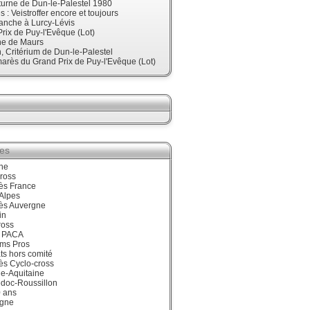
urne de Dun-le-Palestel 1980
 : Veistroffer encore et toujours
anche à Lurcy-Lévis
rix de Puy-l'Evêque (Lot)
ne de Maurs
 Critérium de Dun-le-Palestel
arès du Grand Prix de Puy-l'Evêque (Lot)
ies
ne
ross
ès France
Alpes
ès Auvergne
in
ross
 PACA
ums Pros
ts hors comité
ès Cyclo-cross
e-Aquitaine
doc-Roussillon
0 ans
gne