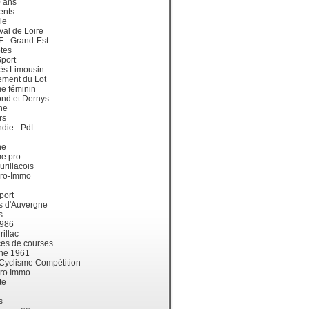
0 ans
ents
ie
val de Loire
dF - Grand-Est
tes
port
ès Limousin
ement du Lot
e féminin
ond et Dernys
ne
rs
die - PdL
ne
me pro
urillacois
ro-Immo
port
s d'Auvergne
s
1986
illac
es de courses
ne 1961
 Cyclisme Compétition
ro Immo
te
s