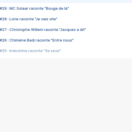
#29 : MC Solaar raconte "Bouge de là"
28 : Lorie raconte "Je vais vite"
#27 : Christophe Willem raconte "Jacques a dit"
#26 : Chimène Badi raconte "Entre nous"
#25 : Indochine raconte "3e sexe"
#24 : Zaho raconte "C'est chelou"
#23 : Patrick Bruel raconte "Au café des délices"
#22 : Kyo raconte "Le chemin"
#21 : Nolwenn Leroy raconte "Cassé"
#20 : Patrick Hernandez raconte "Born to be alive"
#19 : Lorie raconte "Près de moi"
#18 : Michael Jones raconte "A nos actes manqués" (avec Jean-Jacque