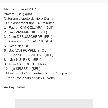
Mercredi 6 août 2014
Anvers (Belgique)
Critérium disputé derrière Derny
- Le classement final (40 minutes)
1 : Fabian CANCELLARA (SUI)
2 : Sep VANMARCKE (BEL)
3 : Jens DEBUSSCHERE (BEL)
4 : Alessandro PETACCHI (ITA)
5 : Sven NYS (BEL)
6 : Boy VAN POPPEL (HOL)
7 : Jürgen ROELANDTS (BEL)
8 : Nick NUYENS (BEL)
9 : Tony GALLOPIN (FRA)
10 : Iljo KEISSE (BEL)
- Manches de 30 minutes remportées par :
Jürgen Roelandts et Nick Nuyens
Audrey Rattat