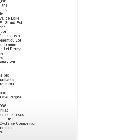
gne
0 ans
ents
ie
val de Loire
dF - Grand-Est
tes
port
ès Limousin
ement du Lot
e féminin
ond et Dernys
ne
rs
die - PdL
ne
me pro
urillacois
ro-Immo
port
s d'Auvergne
s
1986
illac
es de courses
ne 1961
 Cyclisme Compétition
ro Immo
te