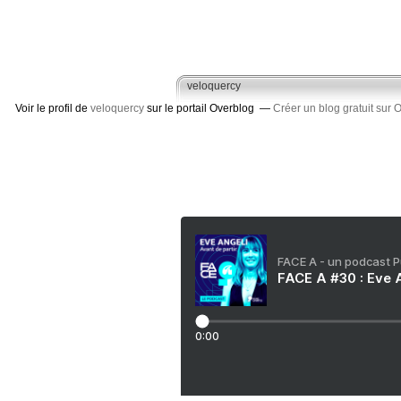
veloquercy
Voir le profil de
veloquercy
sur le portail Overblog
Créer un blog gratuit sur 
FACE A - un podcast 
FACE A #30 : Eve A
0:00