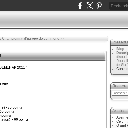
e
Championnat d'Europe de demi-fond >>
Présenta
Blog
: 
Descri
e
disput
Roussil
de Six 
e SEMERAP 2011 "
Contac
hrono
Recherc
s
) - 75 points
Articles
65 points
 points
Avermes
ation) - 60 points
Ce dim
Grand P