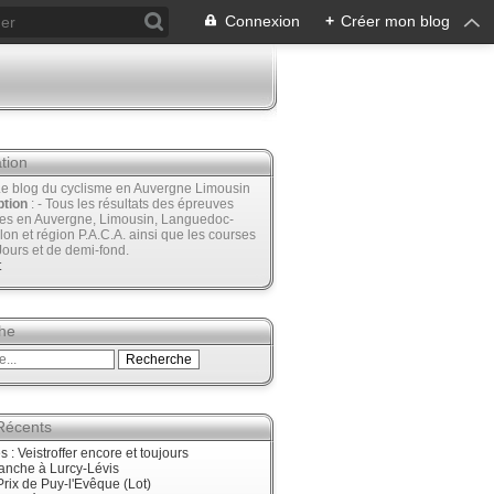
Connexion
+
Créer mon blog
tion
Le blog du cyclisme en Auvergne Limousin
ption
: - Tous les résultats des épreuves
ées en Auvergne, Limousin, Languedoc-
lon et région P.A.C.A. ainsi que les courses
Jours et de demi-fond.
t
he
 Récents
 : Veistroffer encore et toujours
anche à Lurcy-Lévis
rix de Puy-l'Evêque (Lot)