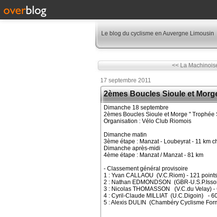
Le blog du cyclisme en Auvergne Limousin
<< La Machinois
17 septembre 2011
2èmes Boucles Sioule et Morg
Dimanche 18 septembre
2èmes Boucles Sioule et Morge " Trophé
Organisation : Vélo Club Riomois
Dimanche matin
3ème étape : Manzat - Loubeyrat - 11 km c
Dimanche après-midi
4ème étape : Manzat / Manzat - 81 km
- Classement général provisoire
1 : Yvan CALLAOU (V.C.Riom) - 121 point
2 : Nathan EDMONDSON (GBR-U.S.P.Issoire
3 : Nicolas THOMASSON (V.C.du Velay) - 
4 : Cyril-Claude MILLIAT (U.C.Digoin) - 60
5 : Alexis DULIN (Chambéry Cyclisme Form