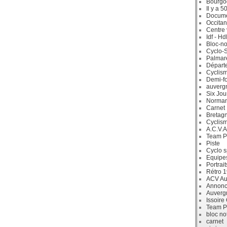
Bourgo
Il y a 5
Docum
Occitan
Centre 
Idf - H
Bloc-no
Cyclo-S
Palmar
Départ
Cyclism
Demi-f
auverg
Six Jou
Norman
Carnet
Bretag
Cyclis
A.C.V.A
Team P
Piste
Cyclo s
Equipe
Portrait
Rétro 
ACV Aur
Annonc
Auverg
Issoire
Team P
bloc no
carnet