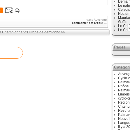
Demain,
Le palm
Ce soir
0
Noctur
Mauriac
-
dans
Auvergne
Goffin
commenter cet article
…
Le Crit
Le Crit
e
Championnat d'Europe de demi-fond >>
Pages
Catégor
Auverg
Cyclo-c
Palmar
Rhône 
Palmar
Limous
cyclo-c
Région
Critéri
Résulta
Palmar
Nouvell
Langue
Il y a 2