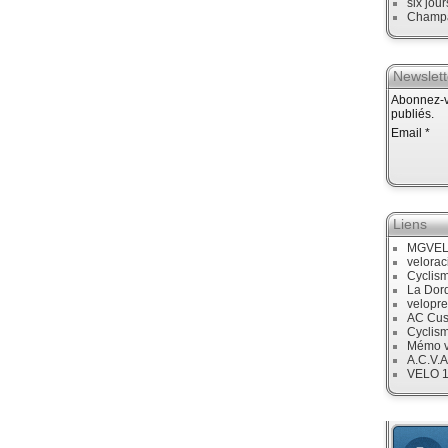
six jour
Champ
Newslett
Abonnez-vo
publiés.
Email
Liens
MGVE
velora
Cyclis
La Dor
velopre
AC Cus
Cyclis
Mémo v
A.C.V.A
VELO 