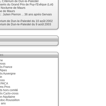
 Critérium de Dun-le-Palestel
arès du Grand Prix de Puy-l'Evêque (Lot)
, Nocturne de Maurs
ne de Maurs
 : Julien Pierron ... 36 ans après Gervais
érium de Dun-le-Palestel du 10 août 2002
érium de Dun-le-Palestel du 9 août 2003
ies
ne
ross
ès France
Alpes
ès Auvergne
in
ross
 PACA
ums Pros
ts hors comité
ès Cyclo-cross
e-Aquitaine
doc-Roussillon
0 ans