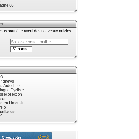
s
agne 66
er
us pour être averti des nouveaux articles
LO
cingnews
me Ardéchois
dogne Cycliste
ssecollection
set
me en Limousin
élo
urillacois
19