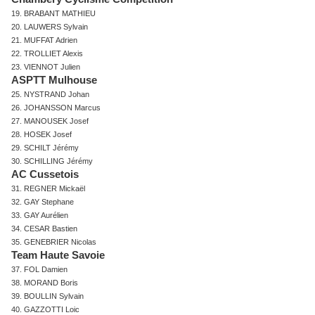
19. BRABANT MATHIEU
20. LAUWERS Sylvain
21. MUFFAT Adrien
22. TROLLIET Alexis
23. VIENNOT Julien
ASPTT Mulhouse
25. NYSTRAND Johan
26. JOHANSSON Marcus
27. MANOUSEK Josef
28. HOSEK Josef
29. SCHILT Jérémy
30. SCHILLING Jérémy
AC Cussetois
31. REGNER Mickaël
32. GAY Stephane
33. GAY Aurélien
34. CESAR Bastien
35. GENEBRIER Nicolas
Team Haute Savoie
37. FOL Damien
38. MORAND Boris
39. BOULLIN Sylvain
40. GAZZOTTI Loic