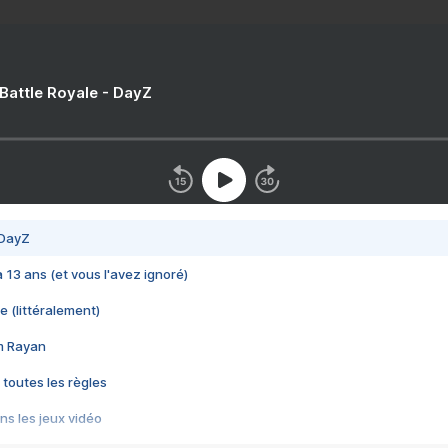
 Battle Royale - DayZ
 DayZ
 a 13 ans (et vous l'avez ignoré)
e (littéralement)
im Rayan
 toutes les règles
s les jeux vidéo