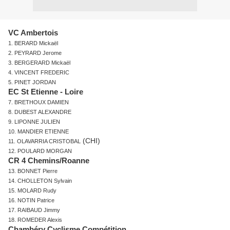
VC Ambertois
1. BERARD Mickaël
2. PEYRARD Jerome
3. BERGERARD Mickaël
4. VINCENT FREDERIC
5. PINET JORDAN
EC St Etienne - Loire
7. BRETHOUX DAMIEN
8. DUBEST ALEXANDRE
9. LIPONNE JULIEN
10. MANDIER ETIENNE
(CHI)
11. OLAVARRIA CRISTOBAL
12. POULARD MORGAN
CR 4 Chemins/Roanne
13. BONNET Pierre
14. CHOLLETON Sylvain
15. MOLARD Rudy
16. NOTIN Patrice
17. RAIBAUD Jimmy
18. ROMEDER Alexis
Chambéry Cyclisme Compétition