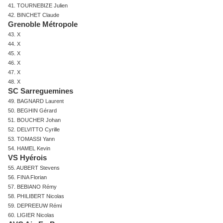
41. TOURNEBIZE Julien
42. BINCHET Claude
Grenoble Métropole
43. X
44. X
45. X
46. X
47. X
48. X
SC Sarreguemines
49. BAGNARD Laurent
50. BEGHIN Gérard
51. BOUCHER Johan
52. DELVITTO Cyrille
53. TOMASSI Yann
54. HAMEL Kevin
VS Hyérois
55. AUBERT Stevens
56. FINA Florian
57. BEBIANO Rémy
58. PHILIBERT Nicolas
59. DEPREEUW Rémi
60. LIGIER Nicolas