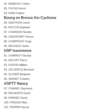
82. DEMEUSY Cédric
83. FUCHS Hervé
84. HAAS Fabien
Bourg en Bresse Ain Cyclisme
85. GENTHON Lionel
86. ROCCHI Raphaël
87. CHARDON Nicolas
88. LESCROART Hector
89. CHARPIGNY Hugo
90. MICHAUD Yoann
USP Issoirienne
91. CHARROY Nicolas
92. DELORT Pierre
93. DUPUIS William
94. LECLERCQ Bertrand
95. OLIVIER Benjamin
96. VERNET Frédéric
ASPTT Nancy
97. CHAINEL Raymond
98. DELAFAITE David
99. FARINEZ David
100. FERAUD Marc
101. PERRIN Pascal