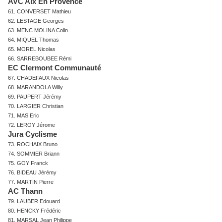
AVC Aix En Provence
61. CONVERSET Mathieu
62. LESTAGE Georges
63. MENC MOLINA Colin
64. MIQUEL Thomas
65. MOREL Nicolas
66. SARREBOUBEE Rémi
EC Clermont Communauté
67. CHADEFAUX Nicolas
68. MARANDOLA Willy
69. PAUPERT Jérémy
70. LARGIER Christian
71. MAS Eric
72. LEROY Jérome
Jura Cyclisme
73. ROCHAIX Bruno
74. SOMMIER Briann
75. GOY Franck
76. BIDEAU Jérémy
77. MARTIN Pierre
AC Thann
79. LAUBER Edouard
80. HENCKY Frédéric
81. MARSAL Jean Philippe