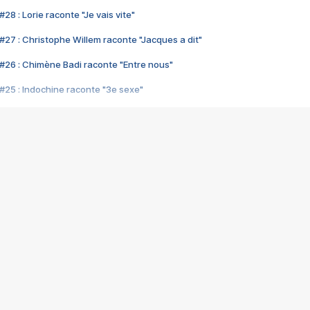
28 : Lorie raconte "Je vais vite"
#27 : Christophe Willem raconte "Jacques a dit"
#26 : Chimène Badi raconte "Entre nous"
#25 : Indochine raconte "3e sexe"
#24 : Zaho raconte "C'est chelou"
#23 : Patrick Bruel raconte "Au café des délices"
#22 : Kyo raconte "Le chemin"
#21 : Nolwenn Leroy raconte "Cassé"
#20 : Patrick Hernandez raconte "Born to be alive"
#19 : Lorie raconte "Près de moi"
#18 : Michael Jones raconte "A nos actes manqués" (avec Jean-Jacque
#17 : Khaled raconte "Aïcha"