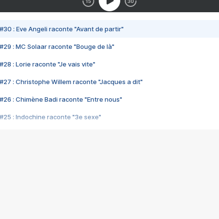
#30 : Eve Angeli raconte "Avant de partir"
#29 : MC Solaar raconte "Bouge de là"
28 : Lorie raconte "Je vais vite"
#27 : Christophe Willem raconte "Jacques a dit"
#26 : Chimène Badi raconte "Entre nous"
#25 : Indochine raconte "3e sexe"
#24 : Zaho raconte "C'est chelou"
#23 : Patrick Bruel raconte "Au café des délices"
#22 : Kyo raconte "Le chemin"
#21 : Nolwenn Leroy raconte "Cassé"
#20 : Patrick Hernandez raconte "Born to be alive"