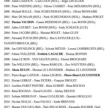
1998 : Julien LAIDOUN – Coen LOOS (HOL) – Régis LHUILLIER
1999 : Pieter WEENING (HOL) – Olivier CAMBET – Peter MÖLHMANN (HOL)
2000 : Mickaël MALLE – Niels SCHEUNEMAN (HOL) – Olivier BONNAIRE
2001 : Marc DE MAAR (HOL) – Niels SCHEUNEMAN (HOL) – Mathieu PERGET
2002 :
Florian VACHON
- Gianni MEERSMAN (BEL) - Lars BOOM (HOL)
2003 : Julien LOUBET - Lars BOOM (HOL) - Andy SCHLECK (LUX)
2004 : Pieter JACOBS (BEL) - Maxime BOUET - Julien GUAY
2005 : Alexandr PLIUSCHIN (MOL) - Ben GASTAUER (LUX) -
VANSPEYBROUCK (BEL)
2006 : Jan GHYSELINCK (BEL) - Sylvain METAIS - Lorenz LAMBRECHTS (BEL)
2007 : Fabien TAILLEFER -
Frédéric LAGACHE
- Thomas BONNIN
2008 : Johan LE BON - VAN GELFEN (HOL) - Florent BROCHARD
2009 : Tim WELLENS (BEL) - Warren BARGUIL - Zico WAEYTENS (BEL)
2010 :
Alexis DULIN
– Maxime LE LAVANDIER – Mathieu LE LAVANDIER
2011 : Pierre-Roger LATOUR – Adrien LEGROS –
Pierre-Henri LECUISINIER
2012 : Dorian LEBRAT – Nans PETERS – François DROUET
2013 : Aurélien PARET PEINTRE - Rémi AUBERT - Rémi ROCHAS
2014 : Rémi ROCHAS – David GAUDU – Jérémy DEFAYE
2015 : Sofiane MERIGNAT – Simon GUGLIELMI – Quentin GROLLEAU
2016 : Nicolas MALLE – Enzo FALOCI – Emile BRENANS
2017 : Maxim VAN GILS (Bel) - Théo DELACROIX - Alexandre BALMER (Sui)