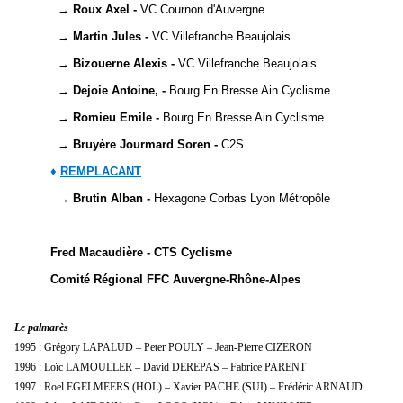
→
Roux Axel -
VC Cournon d'Auvergne
→
Martin Jules -
VC Villefranche Beaujolais
→
Bizouerne Alexis -
VC Villefranche Beaujolais
→
Dejoie Antoine, -
Bourg En Bresse Ain Cyclisme
→
Romieu Emile -
Bourg En Bresse Ain Cyclisme
→
Bruyère Jourmard Soren -
C2S
♦
REMPLACANT
→
Brutin Alban -
Hexagone Corbas Lyon Métropôle
Fred Macaudière - CTS Cyclisme
Comité Régional FFC Auvergne-Rhône-Alpes
Le palmarès
1995 : Grégory LAPALUD – Peter POULY – Jean-Pierre CIZERON
1996 : Loïc LAMOULLER – David DEREPAS – Fabrice PARENT
1997 : Roel EGELMEERS (HOL) – Xavier PACHE (SUI) – Frédéric ARNAUD