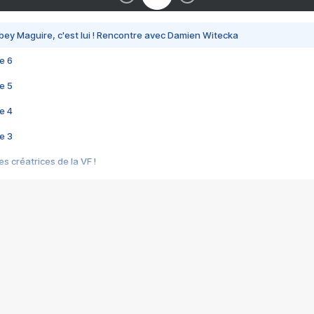
bey Maguire, c'est lui ! Rencontre avec Damien Witecka
e 6
e 5
e 4
e 3
s créatrices de la VF !
e 2
e 1
e Mektoub My Love arrive enfin ! Rencontre avec Shaïn Boumedine et Sal
i : après Toni en famille
elle réalise le bouleversant Dites lui que je l'aime
ais ! Rencontre autour de Vie privée de Rebecca Zlotowski