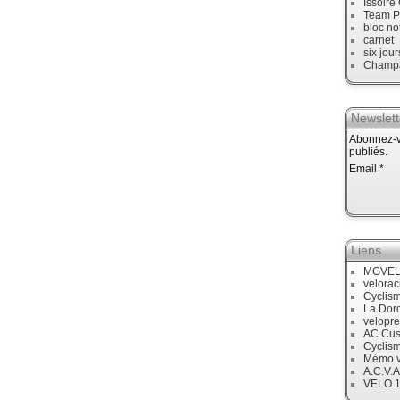
Issoire
Team P
bloc no
carnet
six jour
Champ
Newslett
Abonnez-vo
publiés.
Email
Liens
MGVE
velora
Cyclis
La Dor
velopre
AC Cus
Cyclis
Mémo v
A.C.V.A
VELO 