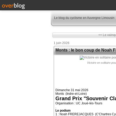
Le blog du cyclisme en Auvergne Limousin
<< Le vainqu
1 juin 2026
Monts : le bon coup de Noah F
Victoire en solitaire 
Dimanche 31 mai 2026
Monts (Indre-et-Loire)
Grand Prix "Souvenir Cl
Organisation : UC Joué-lès-Tours
.
Le podium
1 : Noah FREREJACQUES (C'Chartres Cy