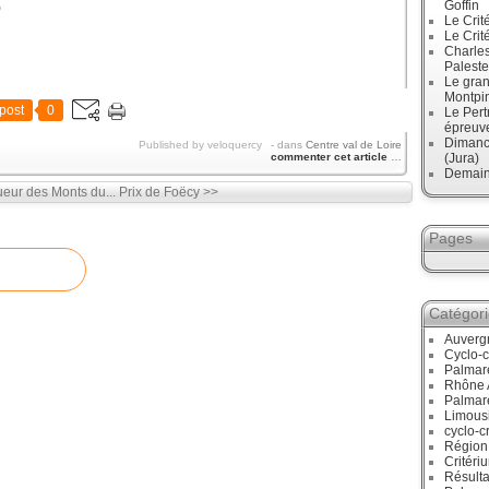
Goffin
)
Le Crit
Le Crit
Charles
Paleste
Le gran
Montpi
post
0
Le Pert
épreuve
Dimanc
Published by veloquercy
-
dans
Centre val de Loire
commenter cet article
…
(Jura)
Demain
eur des Monts du...
Prix de Foëcy >>
Pages
Catégor
Auverg
Cyclo-c
Palmar
Rhône 
Palmar
Limous
cyclo-c
Région
Critéri
Résulta