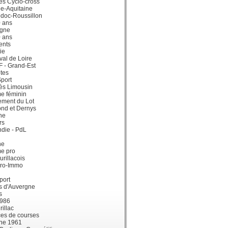
ès Cyclo-cross
e-Aquitaine
doc-Roussillon
0 ans
gne
0 ans
ents
ie
val de Loire
dF - Grand-Est
tes
port
ès Limousin
e féminin
ement du Lot
ond et Dernys
ne
rs
die - PdL
ne
me pro
urillacois
ro-Immo
port
s d'Auvergne
s
1986
illac
es de courses
ne 1961