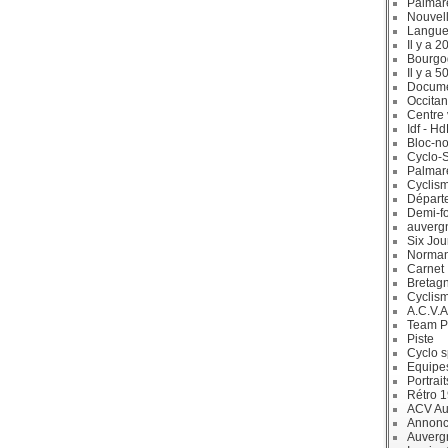
Palmar
Nouvell
Langue
Il y a 2
Bourgo
Il y a 5
Docum
Occitan
Centre 
Idf - H
Bloc-no
Cyclo-S
Palmar
Cyclism
Départ
Demi-f
auverg
Six Jou
Norman
Carnet
Bretag
Cyclis
A.C.V.A
Team P
Piste
Cyclo s
Equipe
Portrait
Rétro 
ACV Aur
Annonc
Auverg