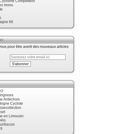
 Cyclisme Compétition
ro Immo
te
s
agne 66
er
us pour être averti des nouveaux articles
LO
cingnews
me Ardéchois
dogne Cycliste
ssecollection
set
me en Limousin
élo
urillacois
19