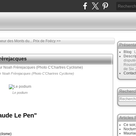
eur des Monts du...
Prix de Foëcy >>
Présenta
Blog
: 
Descri
rèrejacques
disput
Roussil
de Six 
Contac
pour Noah Frèrejacques (Photo C'Chartres Cyclisme)
Recherc
Le podium
aude Le Pen"
Articles
Ce soir
Noctur
Mauriac
clisme)