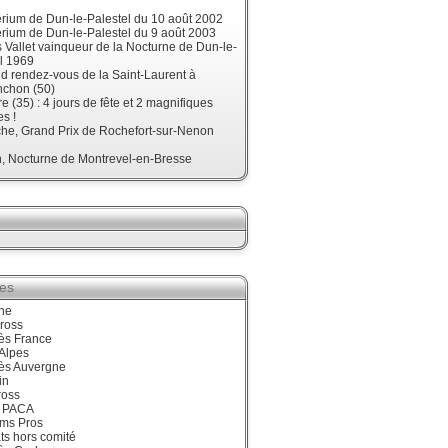
érium de Dun-le-Palestel du 10 août 2002
érium de Dun-le-Palestel du 9 août 2003
 Vallet vainqueur de la Nocturne de Dun-le-
l 1969
d rendez-vous de la Saint-Laurent à
nchon (50)
re (35) : 4 jours de fête et 2 magnifiques
s !
he, Grand Prix de Rochefort-sur-Nenon
, Nocturne de Montrevel-en-Bresse
ies
ne
ross
ès France
Alpes
ès Auvergne
in
ross
 PACA
ums Pros
ts hors comité