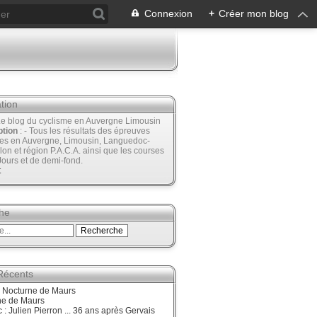
Connexion
+
Créer mon blog
tion
Le blog du cyclisme en Auvergne Limousin
ption
: - Tous les résultats des épreuves
ées en Auvergne, Limousin, Languedoc-
lon et région P.A.C.A. ainsi que les courses
Jours et de demi-fond.
t
he
 Récents
, Nocturne de Maurs
ne de Maurs
 : Julien Pierron ... 36 ans après Gervais