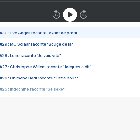
#30 : Eve Angeli raconte "Avant de partir"
#29 : MC Solaar raconte "Bouge de là"
28 : Lorie raconte "Je vais vite"
#27 : Christophe Willem raconte "Jacques a dit"
#26 : Chimène Badi raconte "Entre nous"
#25 : Indochine raconte "3e sexe"
#24 : Zaho raconte "C'est chelou"
#23 : Patrick Bruel raconte "Au café des délices"
#22 : Kyo raconte "Le chemin"
#21 : Nolwenn Leroy raconte "Cassé"