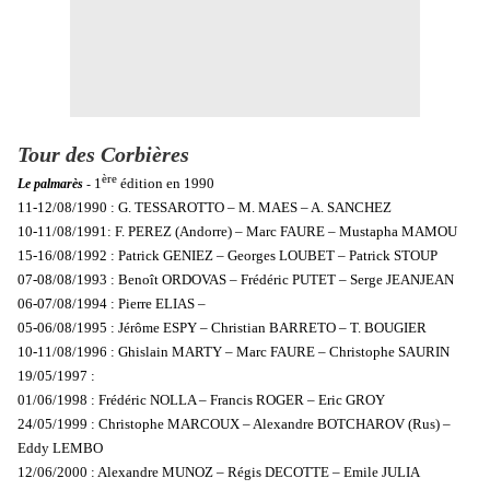
Tour des Corbières
ère
1
édition en 1990
Le palmarès
-
11-12/08/1990 : G. TESSAROTTO – M. MAES – A. SANCHEZ
10-11/08/1991: F. PEREZ (Andorre) – Marc FAURE – Mustapha MAMOU
15-16/08/1992 : Patrick GENIEZ – Georges LOUBET – Patrick STOUP
07-08/08/1993 : Benoît ORDOVAS – Frédéric PUTET – Serge JEANJEAN
06-07/08/1994 : Pierre ELIAS –
05-06/08/1995 : Jérôme ESPY – Christian BARRETO – T. BOUGIER
10-11/08/1996 : Ghislain MARTY – Marc FAURE – Christophe SAURIN
19/05/1997 :
01/06/1998 : Frédéric NOLLA – Francis ROGER – Eric GROY
24/05/1999 : Christophe MARCOUX – Alexandre BOTCHAROV (Rus) –
Eddy LEMBO
12/06/2000 : Alexandre MUNOZ – Régis DECOTTE – Emile JULIA