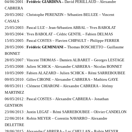
04/06/2001 :
Frédéric GIARDINA –
David PERILLAUD – Alexandre
CABRERA
20/05/2002 : Christophe PERENZIN – Sébastien BELUZE – Vincent
CASALS
25/05/2003 : Pascal LUZ – Jean-Sébastien ABBAL – Yves BABOLAT
30/05/2004 : Yves BABOLAT – Cédric GENTIL – Fabien DELMAS
15/05/2005 : Pascal COSTES – Flavien CHIPAULT – Philippe FERRER
28/05/2006 :
Frédéric GEMINIANI –
Thomas BOSCHETTO – Guillaume
BONNET
28/05/2007 : Vincent THOMAS – Damien ALBARET – Georges LESTAGE
25/05/2008 : Julien SCHICK – Alexandre CABRERA – Nicolas BONNET
10/05/2009 : Fabien ALAZARD – Julien SCHICK – Rémi SARREBOUBEE
09/05/2010 : Gilles CIRONE – Alexandre CABRERA – Mathieu GAYE
08/05/2011 : Clément CHIARONI – Alexandre CABRERA – Jérémy
MARTINEZ
06/05/2012 : Pascal COSTES – Alexandre CABRERA – Jonathan
GENTHON
23/06/2013 : Justin LEGAT – Rémi SARREBOUBEE – Olivier CANDELON
22/06/2014 : Robin MEYER – Corentin NAVARRO – Alexandre
DELETTRE
28/06/2015 : Alexandre CABRERA – Luc CHELLAN – Robin MEYER