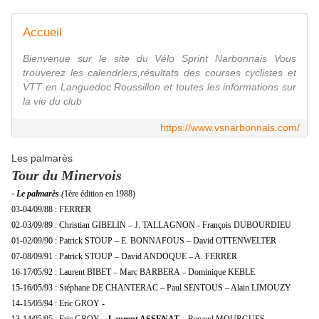
Accueil
Bienvenue sur le site du Vélo Sprint Narbonnais Vous
trouverez les calendriers,résultats des courses cyclistes et
VTT en Languedoc Roussillon et toutes les informations sur
la vie du club
https://www.vsnarbonnais.com/
Les palmarès
Tour du Minervois
- Le palmarès
(
1ère édition en 1988)
03-04/09/88 : FERRER
02-03/09/89 : Christian GIBELIN – J. TALLAGNON - François DUBOURDIEU
01-02/09/90 : Patrick STOUP – E. BONNAFOUS – David OTTENWELTER
07-08/09/91 : Patrick STOUP – David ANDOQUE – A. FERRER
16-17/05/92 : Laurent BIBET – Marc BARBERA – Dominique KEBLE
15-16/05/93 : Stéphane DE CHANTERAC – Paul SENTOUS – Alain LIMOUZY
14-15/05/94 : Eric GROY -