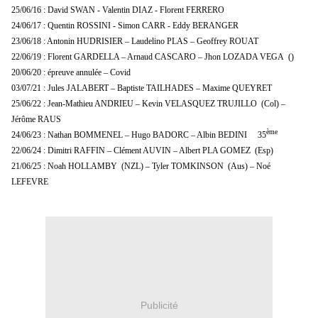
25/06/16 : David SWAN - Valentin DIAZ - Florent FERRERO
24/06/17 : Quentin ROSSINI - Simon CARR - Eddy BERANGER
23/06/18 : Antonin HUDRISIER – Laudelino PLAS – Geoffrey ROUAT
22/06/19 : Florent GARDELLA – Arnaud CASCARO – Jhon LOZADA VEGA ()
20/06/20 : épreuve annulée – Covid
03/07/21 : Jules JALABERT – Baptiste TAILHADES – Maxime QUEYRET
25/06/22 : Jean-Mathieu ANDRIEU – Kevin VELASQUEZ TRUJILLO (Col) –
Jérôme RAUS
ème
24/06/23 : Nathan BOMMENEL – Hugo BADORC – Albin BEDINI 35
22/06/24 : Dimitri RAFFIN – Clément AUVIN – Albert PLA GOMEZ (Esp)
21/06/25 : Noah HOLLAMBY (NZL) – Tyler TOMKINSON (Aus) – Noé
LEFEVRE
Publicité