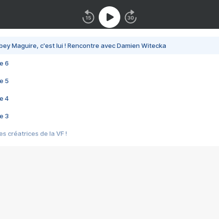
bey Maguire, c'est lui ! Rencontre avec Damien Witecka
e 6
e 5
e 4
e 3
s créatrices de la VF !
e 2
e 1
e Mektoub My Love arrive enfin ! Rencontre avec Shaïn Boumedine et Sal
i : après Toni en famille