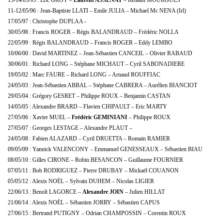
13-14/05/95 : Eric GROY –
Laurent ASSENAT
– Renaud MOURGUES
11-12/05/96 : Jean-Baptiste LLATI – Emile JULIA – Michael Mc NENA (Irl)
17/05/97 : Christophe DUPLAA -
30/05/98 : Francis ROGER – Régis BALANDRAUD – Frédéric NOLLA
22/05/99 : Régis BALANDRAUD – Francis ROGER – Eddy LEMBO
10/06/00 : David MARTINEZ – Jean-Sébastien CANCEIL – Olivier RABAUD
30/06/01 : Richard LONG – Stéphane MICHAUT – Cyril SABONADIERE
19/05/02 : Marc FAURE – Richard LONG – Arnaud ROUFFIAC
24/05/03 : Jean-Sébastien ABBAL – Stéphane CABRERA – Aurélien BIANCIOT
29/05/04 : Grégory GESRET – Philippe ROUX – Benjamin CASTAN
14/05/05 : Alexandre BRARD – Flavien CHIPAULT – Eric MARTY
27/05/06 : Xavier MUEL –
Frédéric GEMINIANI
– Philippe ROUX
27/05/07 : Georges LESTAGE – Alexandre PLAUT –
24/05/08 : Fabien ALAZARD – Cyril DRUETTA – Romain RAMIER
09/05/09 : Yannick VALENCONY – Emmanuel GENESSEAUX – Sébastien BIAU
08/05/10 : Gilles CIRONE – Robin BESANCON – Guillaume FOURNIER
07/05/11 : Bob RODRIGUEZ – Pierre DRUBAY – Mickaël COUANON
05/05/12 : Alexis NOËL – Sylvain DUHEM – Nicolas LIGIER
22/06/13 : Benoît LAGORCE –
Alexandre JOIN
– Julien HILLAT
21/06/14 : Alexis NOËL – Sébastien JORRY – Sébastien CAPUS
27/06/15 : Bertrand PUTIGNY – Odrian CHAMPOSSIN – Corentin ROUX