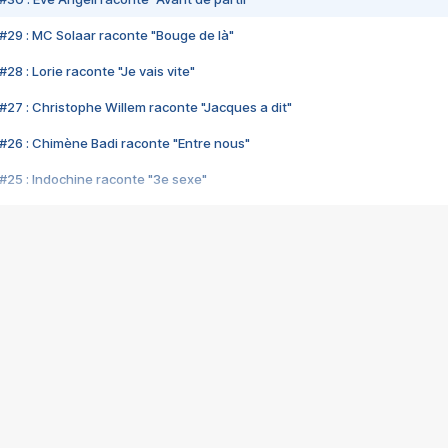
#29 : MC Solaar raconte "Bouge de là"
28 : Lorie raconte "Je vais vite"
#27 : Christophe Willem raconte "Jacques a dit"
#26 : Chimène Badi raconte "Entre nous"
#25 : Indochine raconte "3e sexe"
#24 : Zaho raconte "C'est chelou"
#23 : Patrick Bruel raconte "Au café des délices"
#22 : Kyo raconte "Le chemin"
#21 : Nolwenn Leroy raconte "Cassé"
#20 : Patrick Hernandez raconte "Born to be alive"
#19 : Lorie raconte "Près de moi"
#18 : Michael Jones raconte "A nos actes manqués" (avec Jean-Jacque