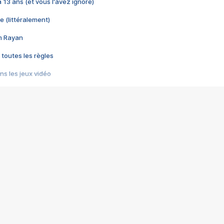
 a 13 ans (et vous l'avez ignoré)
e (littéralement)
im Rayan
 toutes les règles
s les jeux vidéo
us choquant de Rockstar ? - Le scandale BULLY
e plus moche de Steam
du RÊVE tourne au CAUCHEMAR
pendant 8 heures
it… à tort
umiliés par un jeu vidéo
ire - Final Fantasy 8
ti un empire - Age of Empires