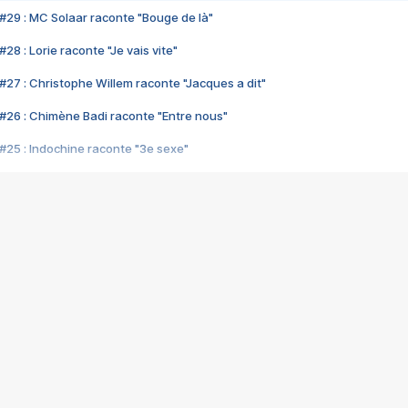
#29 : MC Solaar raconte "Bouge de là"
28 : Lorie raconte "Je vais vite"
#27 : Christophe Willem raconte "Jacques a dit"
#26 : Chimène Badi raconte "Entre nous"
#25 : Indochine raconte "3e sexe"
#24 : Zaho raconte "C'est chelou"
#23 : Patrick Bruel raconte "Au café des délices"
#22 : Kyo raconte "Le chemin"
#21 : Nolwenn Leroy raconte "Cassé"
#20 : Patrick Hernandez raconte "Born to be alive"
#19 : Lorie raconte "Près de moi"
#18 : Michael Jones raconte "A nos actes manqués" (avec Jean-Jacque