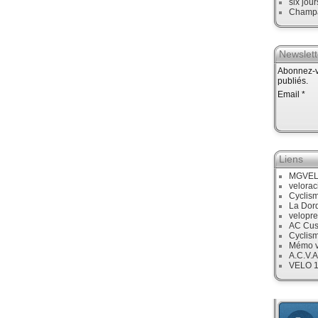
six jour
Champ
Newslett
Abonnez-vo
publiés.
Email
Liens
MGVE
velora
Cyclis
La Dor
velopre
AC Cus
Cyclis
Mémo v
A.C.V.A
VELO 