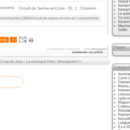
Grand P
Noctur
Circuit de Saône-et-Loire - Et. 1 : Classements
Demain,
Le palm
Ce soir
com/actualite/128692/circuit-de-saone-et-loire-et-1-classements
Noctur
Mauriac
Goffin
post
0
Pages
Published by veloquercy
-
dans
Bourgogne
commenter cet article
…
l Cap-de-Joux...
La classique Paris - Bourganeuf >>
Catégor
Auverg
Cyclo-c
Palmar
Rhône 
Palmar
Limous
cyclo-c
Région
Critéri
Résulta
Palmar
Nouvell
Langue
Il y a 2