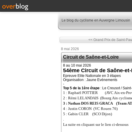
Le blog du cyclisme en Auvergne Limousin
<< Grand Prix de Saint-Pau
8 mai 2026
Circuit de Saône-et-Loire
8 au 10 mai 2026
54ème Circuit de Saône-et-
Epreuve Elite Nationale en 3 étapes
Organisation : Jaune Evénements
-
Top 5 de la 1ère étape
: Le Creusot / Sain
1 : Raphaël POTTIER (AVC Aix-en-Pro
2 : Rémi LELANDAIS (Bourg Ain cyclism
3 : Nathan DOS REIS GRACA (Team AT
4 : Justin CORON (VC Rouen 76)
5 : Gabin CLER (SCO Dijon)
.
​​​​​​​La suite en cliquant sur le lien ci-dessous