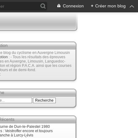
Connexion
+
Créer mon blog
tion
Le blog du cyclisme en Auvergne Limousin
ption
: - Tous les résultats des épreuves
ées en Auvergne, Limousin, Languedoc-
lon et région P.A.C.A. ainsi que les courses
Jours et de demi-fond.
t
he
 Récents
urne de Dun-le-Palestel 1980
 : Veistroffer encore et toujours
anche à Lurcy-Lévis