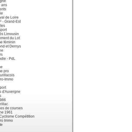
gne
0 ans
ents
ie
val de Loire
dF - Grand-Est
tes
port
ès Limousin
ement du Lot
e féminin
ond et Dernys
ne
rs
die - PdL
ne
me pro
urillacois
ro-Immo
port
s d'Auvergne
s
1986
illac
es de courses
ne 1961
 Cyclisme Compétition
ro Immo
te