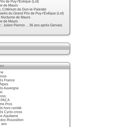
rix de Puy-l'Evêque (Lot)
ne de Maurs
 Critérium de Dun-le-Palestel
arès du Grand Prix de Puy-l'Evêque (Lot)
, Nocturne de Maurs
ne de Maurs
 : Julien Pierron ... 36 ans après Gervais
ies
ne
ross
ès France
Alpes
ès Auvergne
in
ross
 PACA
ums Pros
ts hors comité
ès Cyclo-cross
e-Aquitaine
doc-Roussillon
0 ans