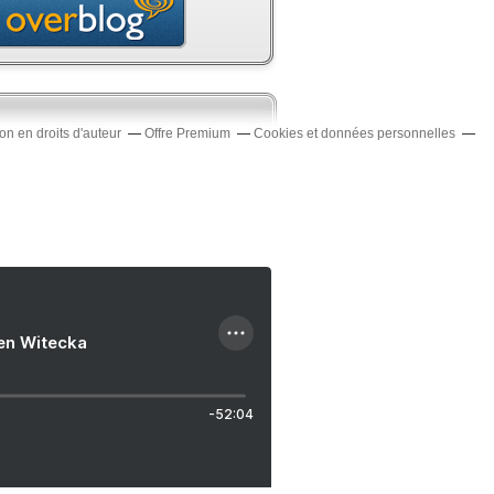
n en droits d'auteur
Offre Premium
Cookies et données personnelles
ien Witecka
-52:04