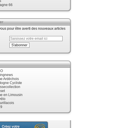
s
agne 66
er
us pour être averti des nouveaux articles
LO
cingnews
me Ardéchois
dogne Cycliste
ssecollection
set
me en Limousin
élo
urillacois
19