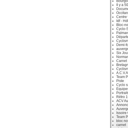
Bourgo
Il y a 5
Docum
Occitan
Centre 
Idf - H
Bloc-no
Cyclo-S
Palmar
Départ
Cyclism
Demi-f
auverg
Six Jou
Norman
Carnet
Bretag
Cyclis
A.C.V.A
Team P
Piste
Cyclo s
Equipe
Portrait
Rétro 
ACV Aur
Annonc
Auverg
Issoire
Team P
bloc no
carnet