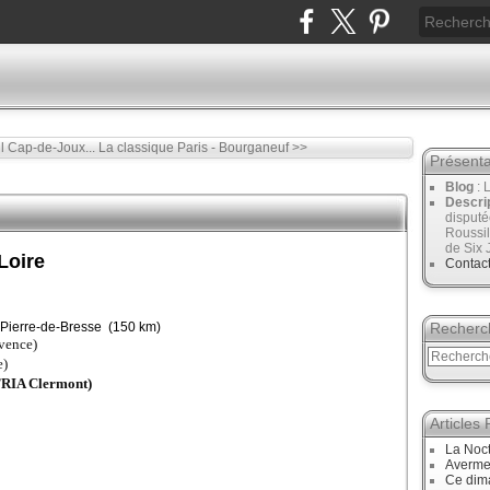
l Cap-de-Joux...
La classique Paris - Bourganeuf >>
Présenta
Blog
: 
Descri
disput
Roussil
de Six 
Loire
Contac
t-Pierre-de-Bresse (150 km)
Recherc
vence)
e)
RIA Clermont)
Articles
La Noct
Avermes
Ce dim