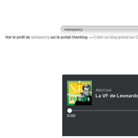
veloquercy
Voir le profil de
veloquercy
sur le portail Overblog
Créer un blog gratuit sur 
AlloCiné
La VF de Leonardo
0:00