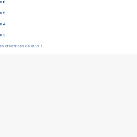
e 6
e 5
e 4
e 3
s créatrices de la VF !
e 2
e 1
e Mektoub My Love arrive enfin ! Rencontre avec Shaïn Boumedine et Sal
i : après Toni en famille
elle réalise le bouleversant Dites lui que je l'aime
ais ! Rencontre autour de Vie privée de Rebecca Zlotowski
 de Marguerite, Grave... Rencontre avec Ella Rumpf
 Les Rêveurs, un film intime sur la santé mentale