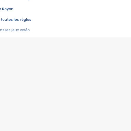
im Rayan
 toutes les règles
s les jeux vidéo
us choquant de Rockstar ? - Le scandale BULLY
e plus moche de Steam
du RÊVE tourne au CAUCHEMAR
pendant 8 heures
it… à tort
umiliés par un jeu vidéo
ire - Final Fantasy 8
ti un empire - Age of Empires
story DOFUS