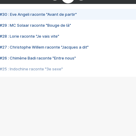
#30 : Eve Angeli raconte "Avant de partir"
#29 : MC Solaar raconte "Bouge de là"
28 : Lorie raconte "Je vais vite"
#27 : Christophe Willem raconte "Jacques a dit"
#26 : Chimène Badi raconte "Entre nous"
#25 : Indochine raconte "3e sexe"
#24 : Zaho raconte "C'est chelou"
#23 : Patrick Bruel raconte "Au café des délices"
#22 : Kyo raconte "Le chemin"
#21 : Nolwenn Leroy raconte "Cassé"
#20 : Patrick Hernandez raconte "Born to be alive"
#19 : Lorie raconte "Près de moi"