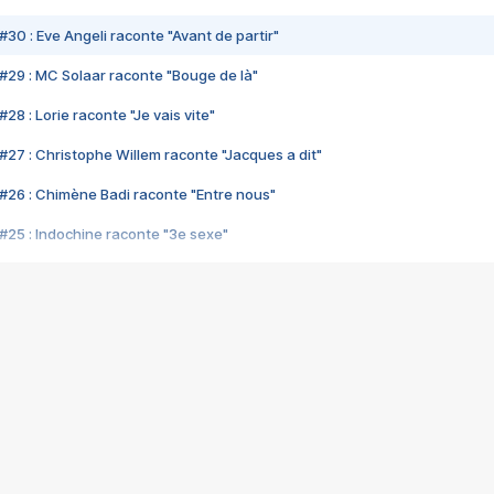
#30 : Eve Angeli raconte "Avant de partir"
#29 : MC Solaar raconte "Bouge de là"
28 : Lorie raconte "Je vais vite"
#27 : Christophe Willem raconte "Jacques a dit"
#26 : Chimène Badi raconte "Entre nous"
#25 : Indochine raconte "3e sexe"
#24 : Zaho raconte "C'est chelou"
#23 : Patrick Bruel raconte "Au café des délices"
#22 : Kyo raconte "Le chemin"
#21 : Nolwenn Leroy raconte "Cassé"
#20 : Patrick Hernandez raconte "Born to be alive"
#19 : Lorie raconte "Près de moi"