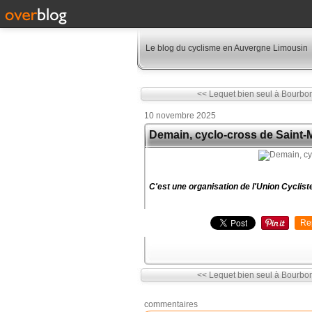
Le blog du cyclisme en Auvergne Limousin
<< Lequet bien seul à Bourbo
10 novembre 2025
Demain, cyclo-cross de Saint-M
C'est une organisation de l'Union Cyclis
Re
<< Lequet bien seul à Bourbo
commentaires