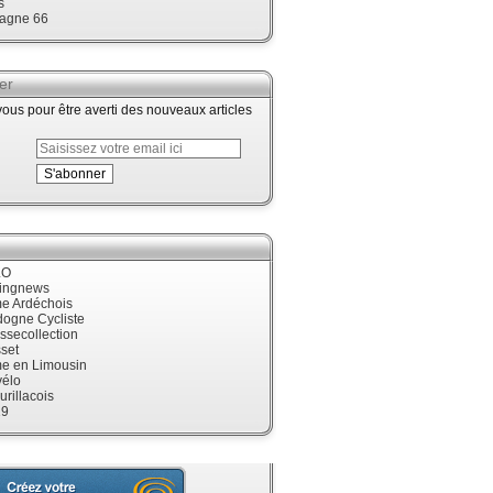
s
agne 66
er
us pour être averti des nouveaux articles
LO
cingnews
me Ardéchois
dogne Cycliste
ssecollection
set
me en Limousin
élo
urillacois
19