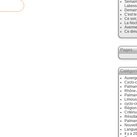
Semaine
Labess
Demain
C'est l
Ce soir
La Noct
Avermes
Ce dim
Pages
Catégor
Auverg
Cyclo-c
Palmar
Rhône 
Palmar
Limous
cyclo-c
Région
Critéri
Résulta
Palmar
Nouvell
Langue
Il y a 2