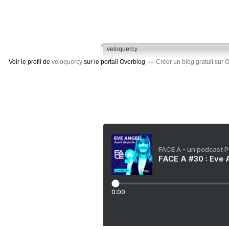
veloquercy
Voir le profil de
veloquercy
sur le portail Overblog
Créer un blog gratuit sur 
FACE A - un podcast 
FACE A #30 : Eve A
0:00