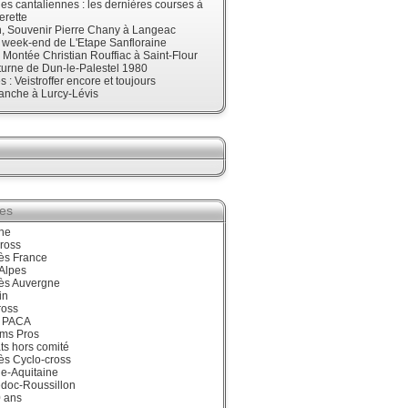
s cantaliennes : les dernières courses à
erette
, Souvenir Pierre Chany à Langeac
e week-end de L'Etape Sanfloraine
, Montée Christian Rouffiac à Saint-Flour
urne de Dun-le-Palestel 1980
 : Veistroffer encore et toujours
anche à Lurcy-Lévis
ies
ne
ross
ès France
Alpes
ès Auvergne
in
ross
 PACA
ums Pros
ts hors comité
ès Cyclo-cross
e-Aquitaine
doc-Roussillon
0 ans