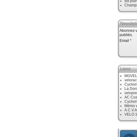
six jour
Champ
Newslett
Abonnez-vo
publiés.
Email
Liens
MGVE
velora
Cyclis
La Dor
velopre
AC Cus
Cyclis
Mémo v
A.C.V.A
VELO 