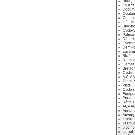
Bourgo
Il y a 5
Docum
Occitan
Centre 
Idf - H
Bloc-no
Cyclo-S
Palmar
Départ
Cyclism
Demi-f
auverg
Six Jou
Norman
Carnet
Bretag
Cyclis
A.C.V.A
Team P
Piste
Cyclo s
Equipe
Portrait
Rétro 
ACV Aur
Annonc
Auverg
Issoire
Team P
bloc no
carnet