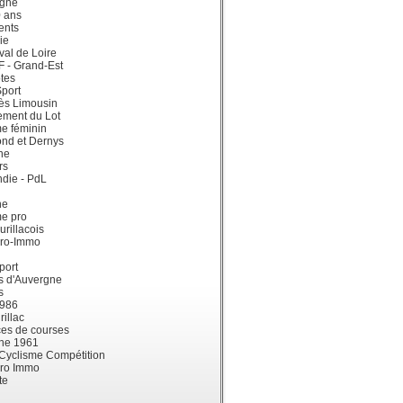
gne
0 ans
ents
ie
val de Loire
dF - Grand-Est
tes
port
ès Limousin
ement du Lot
e féminin
ond et Dernys
ne
rs
die - PdL
ne
me pro
urillacois
ro-Immo
port
s d'Auvergne
s
1986
illac
es de courses
ne 1961
 Cyclisme Compétition
ro Immo
te