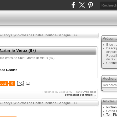
n-Lancy
Cyclo-cross de Châteauneuf-de-Gadagne... >>
Présenta
Blog
: 
Descri
artin-le-Vieux (87)
disput
Roussil
de Six 
Contac
te de Condat
Recherc
post
0
Published by veloquercy
-
dans
Cyclo-cross
commenter cet article
…
Articles
n-Lancy
Cyclo-cross de Châteauneuf-de-Gadagne... >>
Profro
Grand 
Tom Pid