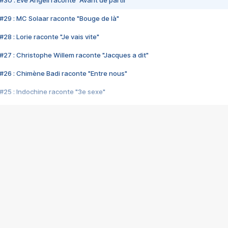
#30 : Eve Angeli raconte "Avant de partir"
#29 : MC Solaar raconte "Bouge de là"
28 : Lorie raconte "Je vais vite"
#27 : Christophe Willem raconte "Jacques a dit"
#26 : Chimène Badi raconte "Entre nous"
#25 : Indochine raconte "3e sexe"
#24 : Zaho raconte "C'est chelou"
#23 : Patrick Bruel raconte "Au café des délices"
#22 : Kyo raconte "Le chemin"
#21 : Nolwenn Leroy raconte "Cassé"
#20 : Patrick Hernandez raconte "Born to be alive"
#19 : Lorie raconte "Près de moi"
#18 : Michael Jones raconte "A nos actes manqués" (avec Jean-Jacque