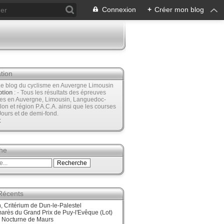
Connexion
+
Créer mon blog
tion
Le blog du cyclisme en Auvergne Limousin
ption
: - Tous les résultats des épreuves
ées en Auvergne, Limousin, Languedoc-
lon et région P.A.C.A. ainsi que les courses
Jours et de demi-fond.
t
he
 Récents
 Critérium de Dun-le-Palestel
arès du Grand Prix de Puy-l'Evêque (Lot)
, Nocturne de Maurs