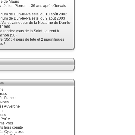
ne de Maurs
 : Julien Pierron ... 36 ans après Gervais
érium de Dun-le-Palestel du 10 août 2002
érium de Dun-le-Palestel du 9 août 2003
 Vallet vainqueur de la Nocturne de Dun-le-
l 1969
d rendez-vous de la Saint-Laurent à
nchon (50)
re (35) : 4 jours de fête et 2 magnifiques
s !
ies
ne
ross
ès France
Alpes
ès Auvergne
in
ross
 PACA
ums Pros
ts hors comité
ès Cyclo-cross