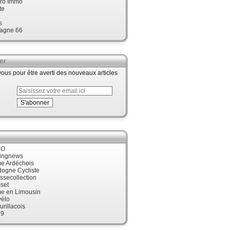
ro Immo
te
s
agne 66
er
us pour être averti des nouveaux articles
LO
cingnews
me Ardéchois
dogne Cycliste
ssecollection
set
me en Limousin
élo
urillacois
19