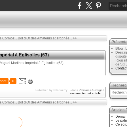
e Cormoz...
Bol d'Or des Amateurs et Trophée... >>
Présenta
Blog
: 
Descri
mpérial à Eglisolles (63)
disput
Roussil
de Six 
Contac
post
0
Recherc
Published by veloquercy
-
dans
Palmarès Auvergne
commenter cet article
…
e Cormoz...
Bol d'Or des Amateurs et Trophée... >>
Articles
Demain,
Le palm
Ce soir