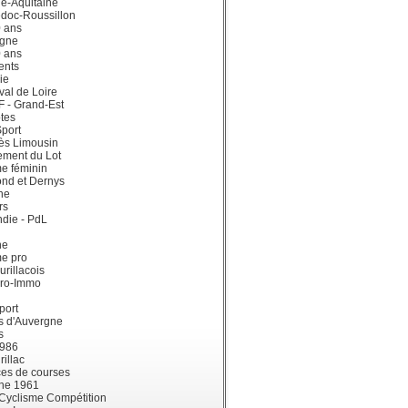
e-Aquitaine
doc-Roussillon
0 ans
gne
0 ans
ents
ie
val de Loire
dF - Grand-Est
tes
port
ès Limousin
ement du Lot
e féminin
ond et Dernys
ne
rs
die - PdL
ne
me pro
urillacois
ro-Immo
port
s d'Auvergne
s
1986
illac
es de courses
ne 1961
 Cyclisme Compétition