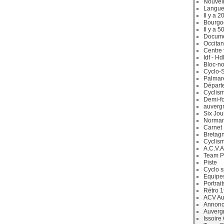
Nouvell
Langue
Il y a 2
Bourgo
Il y a 5
Docum
Occitan
Centre 
Idf - H
Bloc-no
Cyclo-S
Palmar
Départ
Cyclism
Demi-f
auverg
Six Jou
Norman
Carnet
Bretag
Cyclis
A.C.V.A
Team P
Piste
Cyclo s
Equipe
Portrait
Rétro 
ACV Aur
Annonc
Auverg
Issoire