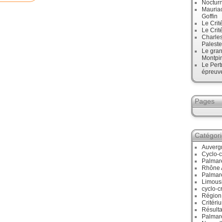
Noctur
Mauriac
Goffin
Le Crit
Le Crit
Charles
Paleste
Le gran
Montpi
Le Pert
épreuve
Pages
Catégor
Auverg
Cyclo-c
Palmar
Rhône 
Palmar
Limous
cyclo-c
Région
Critéri
Résulta
Palmar