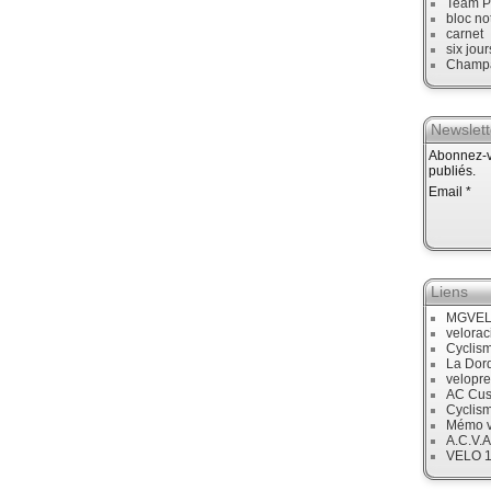
Team P
bloc no
carnet
six jour
Champ
Newslett
Abonnez-vo
publiés.
Email
Liens
MGVE
velora
Cyclis
La Dor
velopre
AC Cus
Cyclis
Mémo v
A.C.V.A
VELO 