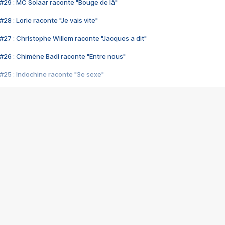
#29 : MC Solaar raconte "Bouge de là"
28 : Lorie raconte "Je vais vite"
#27 : Christophe Willem raconte "Jacques a dit"
#26 : Chimène Badi raconte "Entre nous"
#25 : Indochine raconte "3e sexe"
#24 : Zaho raconte "C'est chelou"
#23 : Patrick Bruel raconte "Au café des délices"
#22 : Kyo raconte "Le chemin"
#21 : Nolwenn Leroy raconte "Cassé"
#20 : Patrick Hernandez raconte "Born to be alive"
#19 : Lorie raconte "Près de moi"
#18 : Michael Jones raconte "A nos actes manqués" (avec Jean-Jacque
#17 : Khaled raconte "Aïcha"