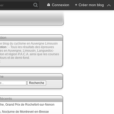
Connexion
+
Créer mon blog
tion
Le blog du cyclisme en Auvergne Limousin
ption
: - Tous les résultats des épreuves
ées en Auvergne, Limousin, Languedoc-
lon et région P.A.C.A. ainsi que les courses
Jours et de demi-fond.
t
he
 Récents
he, Grand Prix de Rochefort-sur-Nenon
, Nocturne de Montrevel-en-Bresse