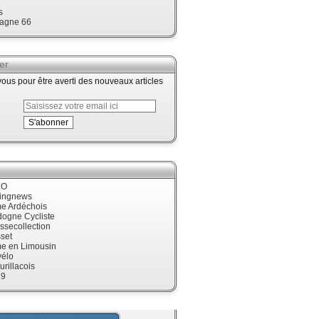
s
agne 66
er
us pour être averti des nouveaux articles
LO
cingnews
me Ardéchois
dogne Cycliste
ssecollection
set
me en Limousin
élo
urillacois
19