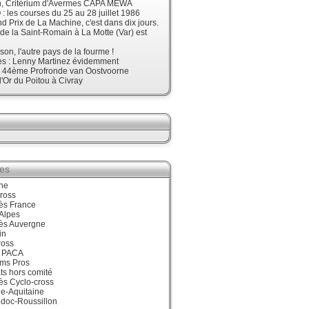
, Critérium d'Avermes CAPA MEWA
 les courses du 25 au 28 juillet 1986
d Prix de La Machine, c'est dans dix jours.
 de la Saint-Romain à La Motte (Var) est
son, l'autre pays de la fourme !
ès : Lenny Martinez évidemment
, 44ème Profronde van Oostvoorne
'Or du Poitou à Civray
ies
ne
ross
ès France
Alpes
ès Auvergne
in
ross
 PACA
ums Pros
ts hors comité
ès Cyclo-cross
e-Aquitaine
doc-Roussillon