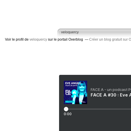
veloquercy
Voir le profil de
veloquercy
sur le portail Overblog
Créer un blog gratuit sur 
FACE A - un podcast 
FACE A #30 : Eve A
0:00