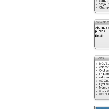
carnet
six jour
Champ
Newslett
Abonnez-vo
publiés.
Email
Liens
MGVE
velora
Cyclis
La Dor
velopre
AC Cus
Cyclis
Mémo v
A.C.V.A
VELO 