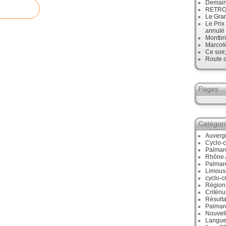
Demain
RETRO :
Le Gran
Le Prix
annulé
Montbri
Marcol
Ce soir
Route d
Pages
Catégor
Auverg
Cyclo-c
Palmar
Rhône 
Palmar
Limous
cyclo-c
Région
Critéri
Résulta
Palmar
Nouvell
Langue