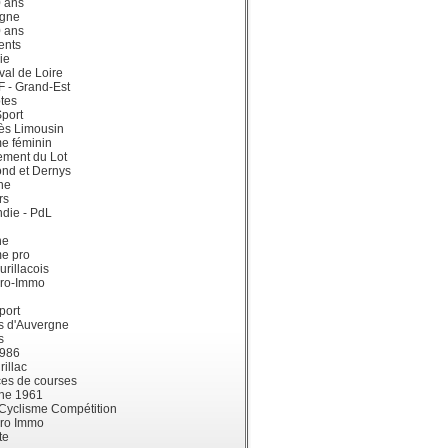
0 ans
gne
0 ans
ents
ie
val de Loire
dF - Grand-Est
tes
port
ès Limousin
e féminin
ement du Lot
ond et Dernys
ne
rs
die - PdL
ne
me pro
urillacois
ro-Immo
port
s d'Auvergne
s
1986
illac
es de courses
ne 1961
 Cyclisme Compétition
ro Immo
te