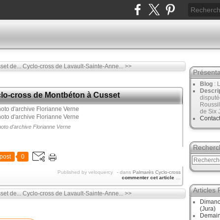
et de...
Cyclo-cross de Lavault-Sainte-Anne... >>
Présenta
Blog
: 
Descri
yclo-cross de Montbéton à Cusset
disput
Roussil
de Six 
Contac
oto d'archive Florianne Verne
Recherc
post
0
Published by veloquercy
-
dans
Palmarès Cyclo-cross
commenter cet article
…
Articles
et de...
Cyclo-cross de Lavault-Sainte-Anne... >>
Dimanc
(Jura)
Demain