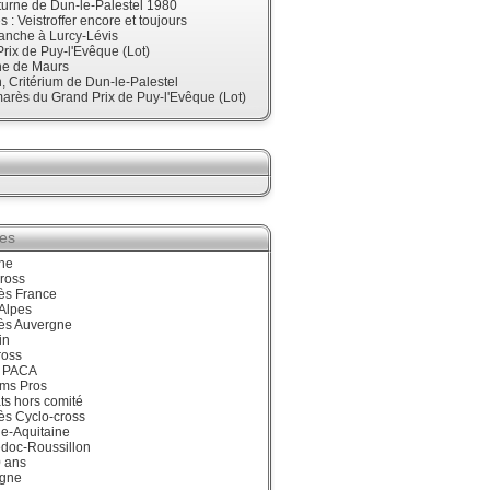
urne de Dun-le-Palestel 1980
 : Veistroffer encore et toujours
anche à Lurcy-Lévis
rix de Puy-l'Evêque (Lot)
ne de Maurs
 Critérium de Dun-le-Palestel
arès du Grand Prix de Puy-l'Evêque (Lot)
ies
ne
ross
ès France
Alpes
ès Auvergne
in
ross
 PACA
ums Pros
ts hors comité
ès Cyclo-cross
e-Aquitaine
doc-Roussillon
0 ans
gne