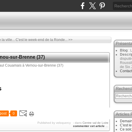
a ville...
C'est le week-end de la Ronde... >>
Présenta
Blog
: 
Descri
nou-sur-Brenne (37)
disput
Roussil
de Six 
Contac
s
Recherc
post
0
Articles
Demain
Published by veloquercy
-
dans
Centre val de Loire
C'est l
commenter cet article
…
Ce soir