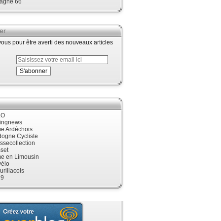
agne 66
er
us pour être averti des nouveaux articles
LO
cingnews
me Ardéchois
dogne Cycliste
ssecollection
set
me en Limousin
élo
urillacois
19