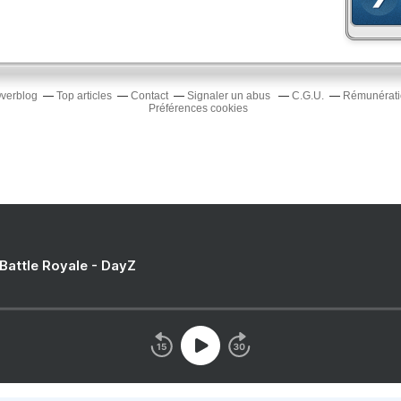
Overblog
Top articles
Contact
Signaler un abus
C.G.U.
Rémunératio
Préférences cookies
 Battle Royale - DayZ