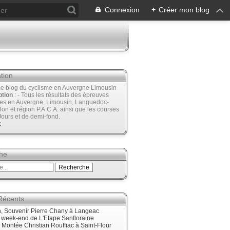
Connexion
+
Créer mon blog
tion
Le blog du cyclisme en Auvergne Limousin
ption
: - Tous les résultats des épreuves
ées en Auvergne, Limousin, Languedoc-
lon et région P.A.C.A. ainsi que les courses
Jours et de demi-fond.
t
he
 Récents
, Souvenir Pierre Chany à Langeac
e week-end de L'Etape Sanfloraine
, Montée Christian Rouffiac à Saint-Flour