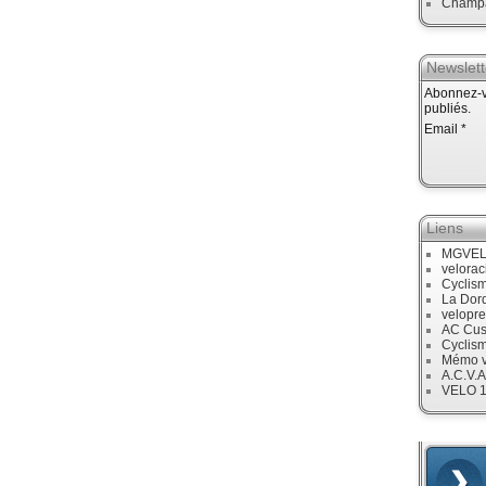
Champ
Newslett
Abonnez-vo
publiés.
Email
Liens
MGVE
velora
Cyclis
La Dor
velopre
AC Cus
Cyclis
Mémo v
A.C.V.A
VELO 