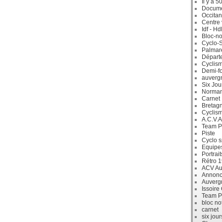
Il y a 5
Docum
Occitan
Centre 
Idf - H
Bloc-no
Cyclo-S
Palmar
Départ
Cyclism
Demi-f
auverg
Six Jou
Norman
Carnet
Bretag
Cyclis
A.C.V.A
Team P
Piste
Cyclo s
Equipe
Portrait
Rétro 
ACV Aur
Annonc
Auverg
Issoire
Team P
bloc no
carnet
six jour