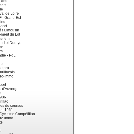
0 ans
ents
ie
val de Loire
dF - Grand-Est
tes
port
ès Limousin
ement du Lot
e féminin
ond et Dernys
ne
rs
die - PdL
ne
me pro
urillacois
ro-Immo
port
s d'Auvergne
s
1986
illac
es de courses
ne 1961
 Cyclisme Compétition
ro Immo
te
s