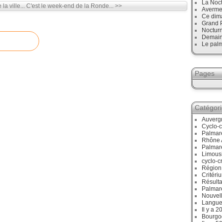
La Noct
a ville...
C'est le week-end de la Ronde... >>
Avermes
Ce dim
Grand P
Noctur
Demain,
Le palm
Pages
Catégor
Auverg
Cyclo-c
Palmar
Rhône 
Palmar
Limous
cyclo-c
Région
Critéri
Résulta
Palmar
Nouvell
Langue
Il y a 2
Bourgo