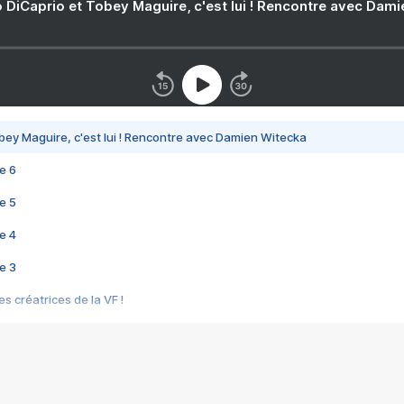
 DiCaprio et Tobey Maguire, c'est lui ! Rencontre avec Dam
bey Maguire, c'est lui ! Rencontre avec Damien Witecka
e 6
e 5
e 4
e 3
s créatrices de la VF !
e 2
e 1
e Mektoub My Love arrive enfin ! Rencontre avec Shaïn Boumedine et Sal