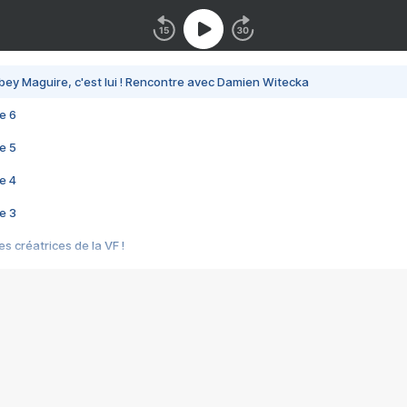
bey Maguire, c'est lui ! Rencontre avec Damien Witecka
e 6
e 5
e 4
e 3
s créatrices de la VF !
e 2
e 1
e Mektoub My Love arrive enfin ! Rencontre avec Shaïn Boumedine et Sal
i : après Toni en famille