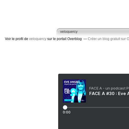
veloquercy
Voir le profil de
veloquercy
sur le portail Overblog
Créer un blog gratuit sur 
FACE A - un podcast 
FACE A #30 : Eve A
0:00