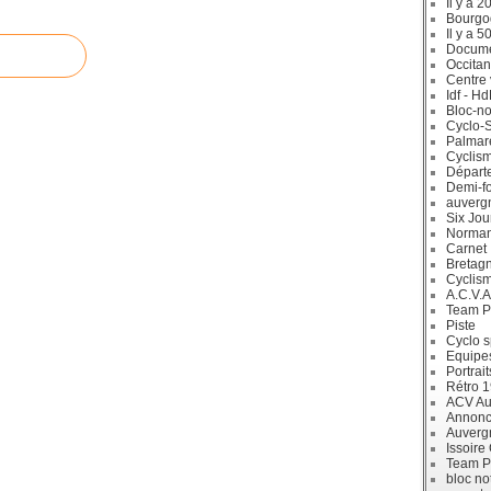
Il y a 2
Bourgo
Il y a 5
Docum
Occitan
Centre 
Idf - H
Bloc-no
Cyclo-S
Palmar
Cyclism
Départ
Demi-f
auverg
Six Jou
Norman
Carnet
Bretag
Cyclis
A.C.V.A
Team P
Piste
Cyclo s
Equipe
Portrait
Rétro 
ACV Aur
Annonc
Auverg
Issoire
Team P
bloc no