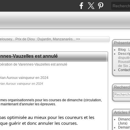
lousey...
Prix de Diou : Dujardin, Manzanarès... >>
Présenta
Blog
: 
Descri
rennes-Vauzelles est annulé
disput
Roussil
de Six 
Contac
rian Auroux vainqueur en 2024
Recherc
èmes organisationnels pour les courses de dimanche (circulation,
dès maintenant d'annuler les épreuves.
Articles
t pas optimisée au mieux pour les coureurs et les 
Dimanc
 que guérir et donc annuler les courses.
(Jura)
Demain