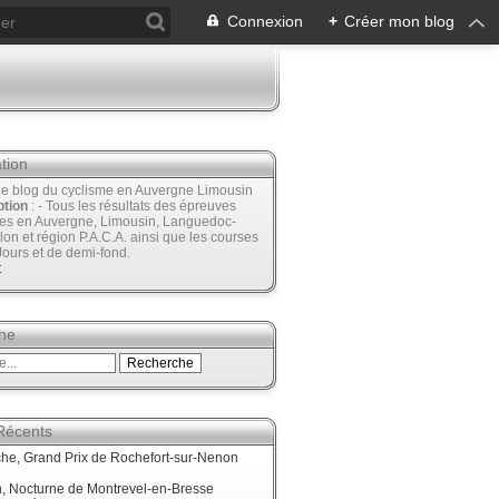
Connexion
+
Créer mon blog
tion
Le blog du cyclisme en Auvergne Limousin
ption
: - Tous les résultats des épreuves
ées en Auvergne, Limousin, Languedoc-
lon et région P.A.C.A. ainsi que les courses
Jours et de demi-fond.
t
he
 Récents
he, Grand Prix de Rochefort-sur-Nenon
, Nocturne de Montrevel-en-Bresse