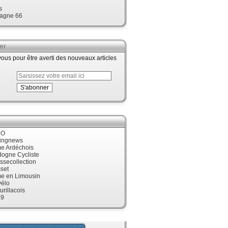
s
agne 66
er
us pour être averti des nouveaux articles
LO
cingnews
me Ardéchois
dogne Cycliste
ssecollection
set
me en Limousin
élo
urillacois
19