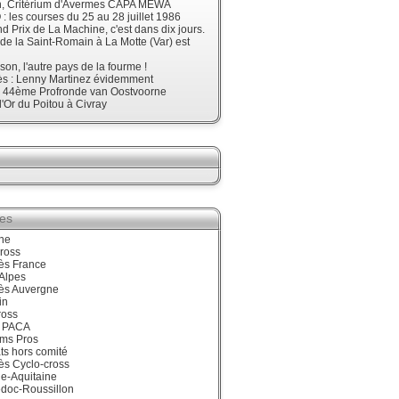
, Critérium d'Avermes CAPA MEWA
 les courses du 25 au 28 juillet 1986
d Prix de La Machine, c'est dans dix jours.
 de la Saint-Romain à La Motte (Var) est
son, l'autre pays de la fourme !
ès : Lenny Martinez évidemment
, 44ème Profronde van Oostvoorne
'Or du Poitou à Civray
ies
ne
ross
ès France
Alpes
ès Auvergne
in
ross
 PACA
ums Pros
ts hors comité
ès Cyclo-cross
e-Aquitaine
doc-Roussillon