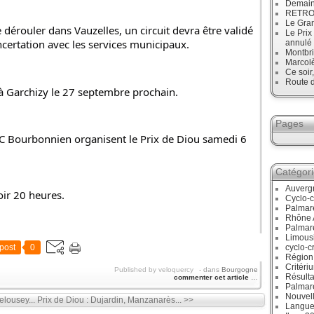
Demain
RETRO :
Le Gran
dérouler dans Vauzelles, un circuit devra être validé 
Le Prix
certation avec les services municipaux.
annulé
Montbri
Marcol
Ce soir
Route d
 Garchizy le 27 septembre prochain.
Pages
C Bourbonnien organisent le Prix de Diou samedi 6 
Catégor
Auverg
ir 20 heures.
Cyclo-c
Palmar
Rhône 
Palmar
Limous
post
0
cyclo-c
Région
Critéri
Published by veloquercy
-
dans
Bourgogne
Résulta
commenter cet article
…
Palmar
Nouvell
lousey...
Prix de Diou : Dujardin, Manzanarès... >>
Langue