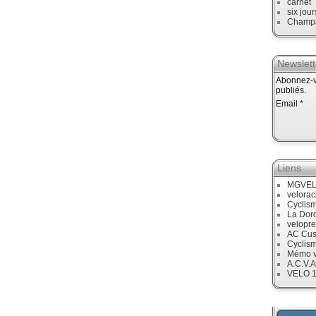
carnet
six jour
Champ
Newslett
Abonnez-vo
publiés.
Email
Liens
MGVE
velora
Cyclis
La Dor
velopre
AC Cus
Cyclis
Mémo v
A.C.V.A
VELO 