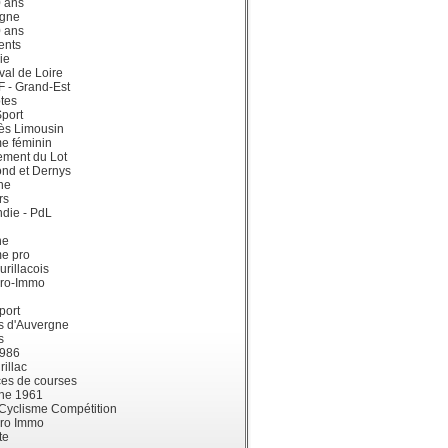
0 ans
gne
0 ans
ents
ie
val de Loire
dF - Grand-Est
tes
port
ès Limousin
e féminin
ement du Lot
ond et Dernys
ne
rs
die - PdL
ne
me pro
urillacois
ro-Immo
port
s d'Auvergne
s
1986
illac
es de courses
ne 1961
 Cyclisme Compétition
ro Immo
te