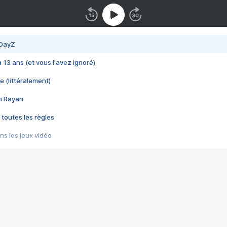
 DayZ
 a 13 ans (et vous l'avez ignoré)
e (littéralement)
im Rayan
 toutes les règles
s les jeux vidéo
us choquant de Rockstar ? - Le scandale BULLY
e plus moche de Steam
du RÊVE tourne au CAUCHEMAR
pendant 8 heures
it… à tort