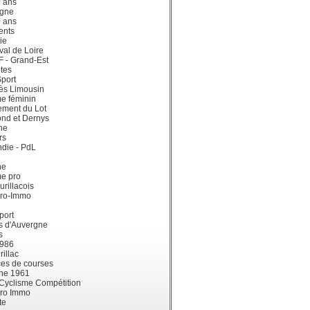
0 ans
gne
0 ans
ents
ie
val de Loire
dF - Grand-Est
tes
port
ès Limousin
e féminin
ement du Lot
ond et Dernys
ne
rs
die - PdL
ne
me pro
urillacois
ro-Immo
port
s d'Auvergne
s
1986
illac
es de courses
ne 1961
 Cyclisme Compétition
ro Immo
te