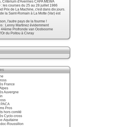
, Critérium d'Avermes CAPA MEWA
 les courses du 25 au 28 juillet 1986
d Prix de La Machine, c'est dans dix jours.
 de la Saint-Romain à La Motte (Var) est
son, l'autre pays de la fourme !
ès : Lenny Martinez évidemment
, 44ème Profronde van Oostvoorne
'Or du Poitou à Civray
ies
ne
ross
ès France
Alpes
ès Auvergne
in
ross
 PACA
ums Pros
ts hors comité
ès Cyclo-cross
e-Aquitaine
doc-Roussillon