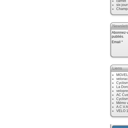
carnet
six jour
Champ
Newslett
Abonnez-vo
publiés.
Email
Liens
MGVE
velora
Cyclis
La Dor
velopre
AC Cus
Cyclis
Mémo v
A.C.V.A
VELO 