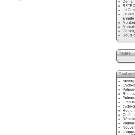
Demain
RETRO :
Le Gran
Le Prix
annulé
Montbri
Marcol
Ce soir
Route d
Pages
Catégor
Auverg
Cyclo-c
Palmar
Rhône 
Palmar
Limous
cyclo-c
Région
Critéri
Résulta
Palmar
Nouvell
Langue