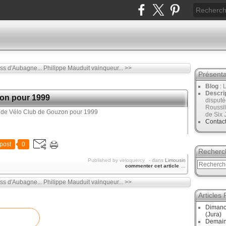
ss d'Aubagne...
Philippe Mauduit vainqueur... >>
Présenta
Blog
: 
Descri
zon pour 1999
disput
Roussil
de Six 
Contac
post
0
Recherc
Published by veloquercy
-
dans
Limousin
commenter cet article
…
ss d'Aubagne...
Philippe Mauduit vainqueur... >>
Articles
Dimanc
(Jura)
Demain