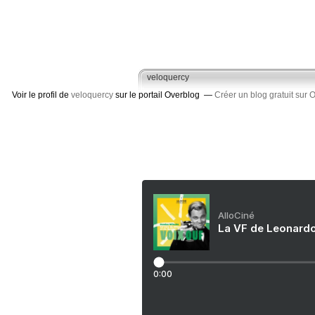
veloquercy
Voir le profil de
veloquercy
sur le portail Overblog
Créer un blog gratuit sur 
AlloCiné
La VF de Leonardo
0:00