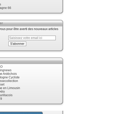
s
agne 66
er
us pour être averti des nouveaux articles
LO
cingnews
me Ardéchois
dogne Cycliste
ssecollection
set
me en Limousin
élo
urillacois
19