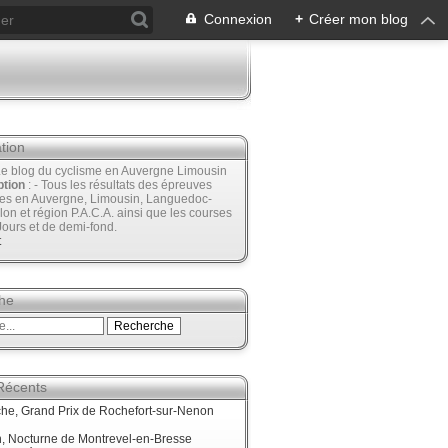
Connexion
+
Créer mon blog
tion
Le blog du cyclisme en Auvergne Limousin
ption
: - Tous les résultats des épreuves
ées en Auvergne, Limousin, Languedoc-
lon et région P.A.C.A. ainsi que les courses
Jours et de demi-fond.
t
he
 Récents
he, Grand Prix de Rochefort-sur-Nenon
, Nocturne de Montrevel-en-Bresse