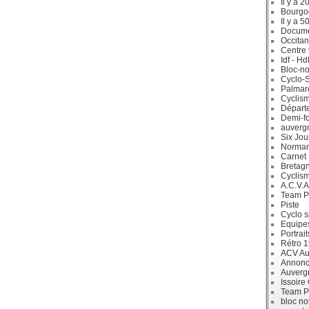
Il y a 2
Bourgo
Il y a 5
Docum
Occitan
Centre 
Idf - H
Bloc-no
Cyclo-S
Palmar
Cyclism
Départ
Demi-f
auverg
Six Jou
Norman
Carnet
Bretag
Cyclis
A.C.V.A
Team P
Piste
Cyclo s
Equipe
Portrait
Rétro 
ACV Aur
Annonc
Auverg
Issoire
Team P
bloc no