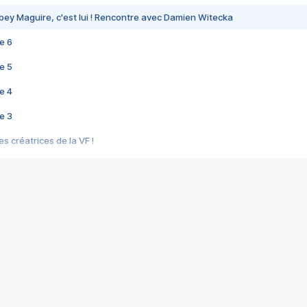
bey Maguire, c'est lui ! Rencontre avec Damien Witecka
e 6
e 5
e 4
e 3
s créatrices de la VF !
e 2
e 1
e Mektoub My Love arrive enfin ! Rencontre avec Shaïn Boumedine et Sal
i : après Toni en famille
elle réalise le bouleversant Dites lui que je l'aime
ais ! Rencontre autour de Vie privée de Rebecca Zlotowski