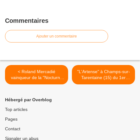
Commentaires
Ajouter un commentaire
< Roland Mercadié
"L'Artense" à Champs-sur-
vainqueur de la "Nocturne
Tarentaine (15) du 1er
d'Arpajon" en 1979
octobre 1962 >
Hébergé par Overblog
Top articles
Pages
Contact
Signaler un abus