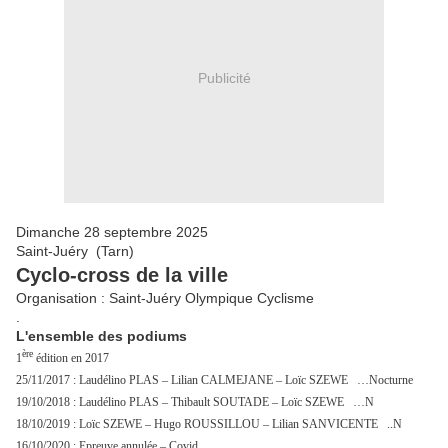
Publicité
Dimanche 28 septembre 2025
Saint-Juéry (Tarn)
Cyclo-cross de la ville
Organisation : Saint-Juéry Olympique Cyclisme
.
L'ensemble des podiums
ère
1
édition en 2017
25/11/2017 : Laudélino PLAS – Lilian CALMEJANE – Loïc SZEWE …Nocturne
19/10/2018 : Laudélino PLAS – Thibault SOUTADE – Loïc SZEWE …N
18/10/2019 : Loïc SZEWE – Hugo ROUSSILLOU – Lilian SANVICENTE ..N
16/10/2020 : Epreuve annulée – Covid