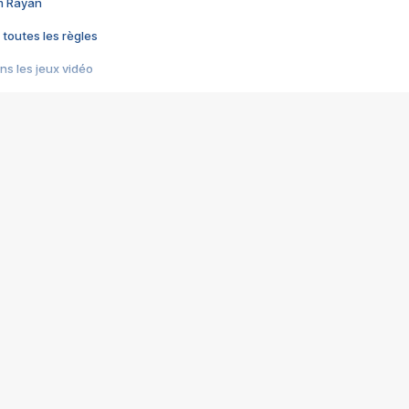
im Rayan
 toutes les règles
s les jeux vidéo
us choquant de Rockstar ? - Le scandale BULLY
e plus moche de Steam
du RÊVE tourne au CAUCHEMAR
pendant 8 heures
it… à tort
umiliés par un jeu vidéo
ire - Final Fantasy 8
ti un empire - Age of Empires
story DOFUS
tard, il crée l'un des pires jeux de tous les temps, MindsEye.