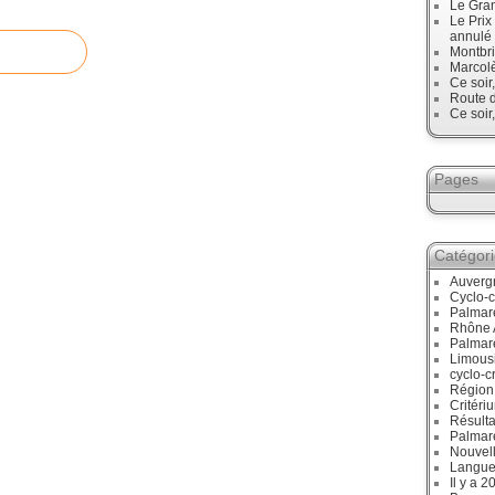
Le Gran
Le Prix
annulé
Montbri
Marcol
Ce soir
Route d
Ce soir
Pages
Catégor
Auverg
Cyclo-c
Palmar
Rhône 
Palmar
Limous
cyclo-c
Région
Critéri
Résulta
Palmar
Nouvell
Langue
Il y a 2