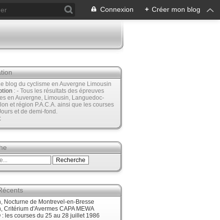
Connexion
+
Créer mon blog
tion
Le blog du cyclisme en Auvergne Limousin
ption
: - Tous les résultats des épreuves
ées en Auvergne, Limousin, Languedoc-
lon et région P.A.C.A. ainsi que les courses
Jours et de demi-fond.
t
he
 Récents
, Nocturne de Montrevel-en-Bresse
, Critérium d'Avermes CAPA MEWA
 les courses du 25 au 28 juillet 1986