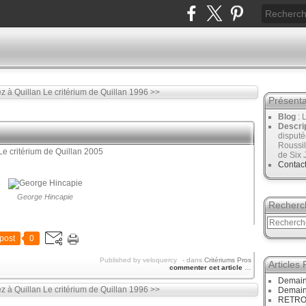
ez à Quillan
Le critérium de Quillan 1996 >>
Présenta
Blog
: 
Descri
disput
Roussil
de Six 
Contac
George Hincapie
Recherc
post
0
Published by veloquercy
-
dans
Critériums Pros
Articles
commenter cet article
…
Demain
ez à Quillan
Le critérium de Quillan 1996 >>
Demain
RETRO :