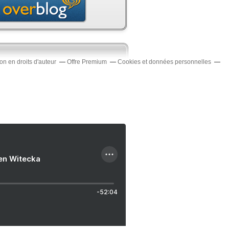
n en droits d'auteur
Offre Premium
Cookies et données personnelles
ien Witecka
-52:04