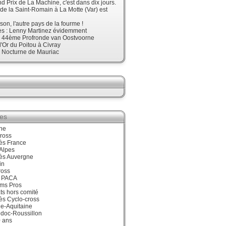
d Prix de La Machine, c'est dans dix jours.
 de la Saint-Romain à La Motte (Var) est
son, l'autre pays de la fourme !
ès : Lenny Martinez évidemment
, 44ème Profronde van Oostvoorne
'Or du Poitou à Civray
, Nocturne de Mauriac
ies
ne
ross
ès France
Alpes
ès Auvergne
in
ross
 PACA
ums Pros
ts hors comité
ès Cyclo-cross
e-Aquitaine
doc-Roussillon
0 ans