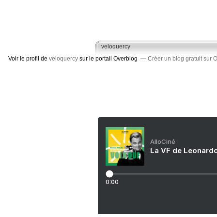
veloquercy
Voir le profil de
veloquercy
sur le portail Overblog
Créer un blog gratuit sur 
AlloCiné
La VF de Leonardo
0:00