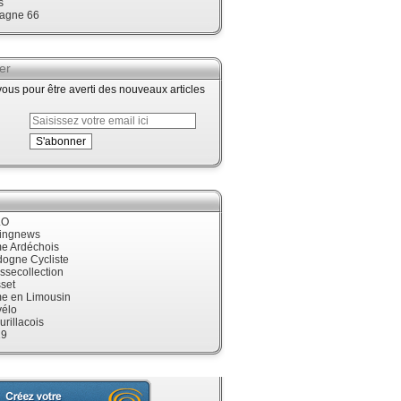
s
agne 66
er
us pour être averti des nouveaux articles
LO
cingnews
me Ardéchois
dogne Cycliste
ssecollection
set
me en Limousin
élo
urillacois
19