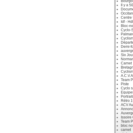
Bourgo
Il y a 5
Docum
Occitan
Centre 
Idf - H
Bloc-no
Cyclo-S
Palmar
Cyclism
Départ
Demi-f
auverg
Six Jou
Norman
Carnet
Bretag
Cyclis
A.C.V.A
Team P
Piste
Cyclo s
Equipe
Portrait
Rétro 
ACV Aur
Annonc
Auverg
Issoire
Team P
bloc no
carnet