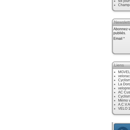
six jour
Champ
Newslett
Abonnez-vo
publiés.
Email
Liens
MGVE
velora
Cyclis
La Dor
velopre
AC Cus
Cyclis
Mémo v
A.C.V.A
VELO 