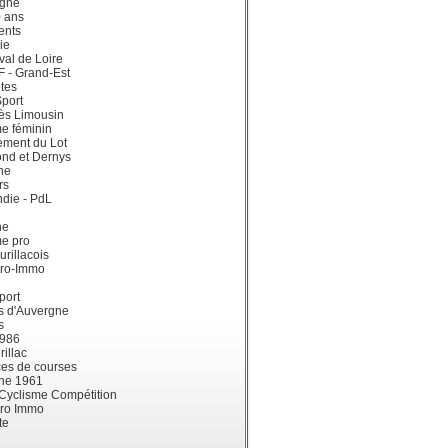
gne
0 ans
ents
ie
val de Loire
dF - Grand-Est
tes
port
ès Limousin
e féminin
ement du Lot
ond et Dernys
ne
rs
die - PdL
ne
me pro
urillacois
ro-Immo
port
s d'Auvergne
s
1986
illac
es de courses
ne 1961
 Cyclisme Compétition
ro Immo
te