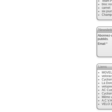
Team P
bloc no
carnet
six jour
Champ
Newslett
Abonnez-vo
publiés.
Email
Liens
MGVE
velora
Cyclis
La Dor
velopre
AC Cus
Cyclis
Mémo v
A.C.V.A
VELO 