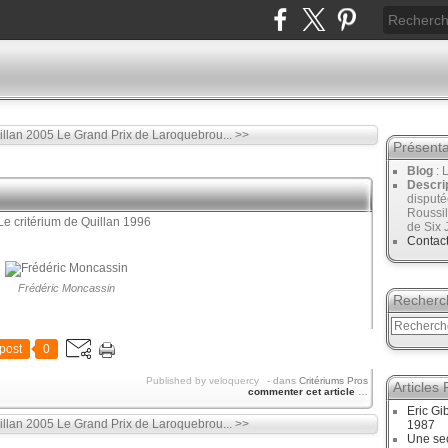
illan 2005
Le Grand Prix de Laroquebrou... >>
Présenta
Blog
: 
Descri
disput
Roussil
de Six 
Contac
Frédéric Moncassin
Recherc
post
0
Published by veloquercy
-
dans
Critériums Pros
Articles
commenter cet article
…
Eric Gi
illan 2005
Le Grand Prix de Laroquebrou... >>
1987
Une sec