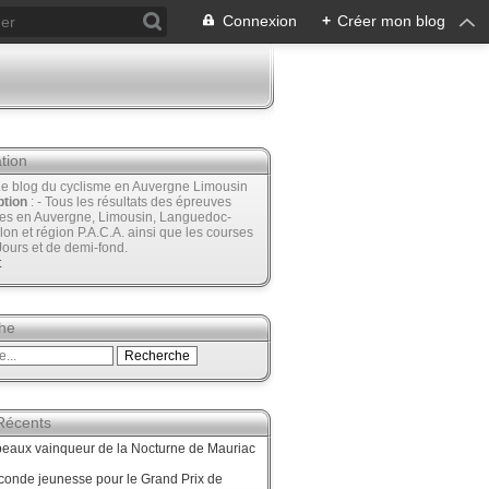
Connexion
+
Créer mon blog
tion
Le blog du cyclisme en Auvergne Limousin
ption
: - Tous les résultats des épreuves
ées en Auvergne, Limousin, Languedoc-
lon et région P.A.C.A. ainsi que les courses
Jours et de demi-fond.
t
he
 Récents
beaux vainqueur de la Nocturne de Mauriac
onde jeunesse pour le Grand Prix de