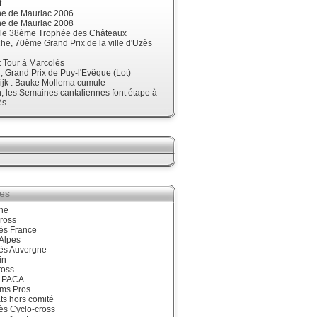
t
ne de Mauriac 2006
ne de Mauriac 2008
t le 38ème Trophée des Châteaux
e, 70ème Grand Prix de la ville d'Uzès
t Tour à Marcolès
 Grand Prix de Puy-l'Evêque (Lot)
ijk : Bauke Mollema cumule
 les Semaines cantaliennes font étape à
ès
ies
ne
ross
ès France
Alpes
ès Auvergne
in
ross
 PACA
ums Pros
ts hors comité
ès Cyclo-cross