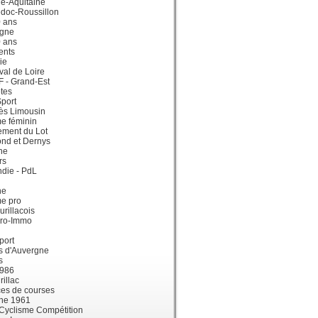
e-Aquitaine
doc-Roussillon
0 ans
gne
0 ans
ents
ie
val de Loire
dF - Grand-Est
tes
port
ès Limousin
e féminin
ement du Lot
ond et Dernys
ne
rs
die - PdL
ne
me pro
urillacois
ro-Immo
port
s d'Auvergne
s
1986
illac
es de courses
ne 1961
 Cyclisme Compétition