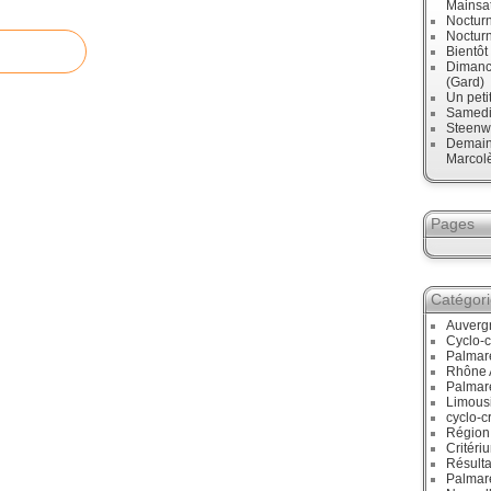
Mainsa
Noctur
Noctur
Bientô
Dimanch
(Gard)
Un peti
Samedi,
Steenw
Demain,
Marcol
Pages
Catégor
Auverg
Cyclo-c
Palmar
Rhône 
Palmar
Limous
cyclo-c
Région
Critéri
Résulta
Palmar