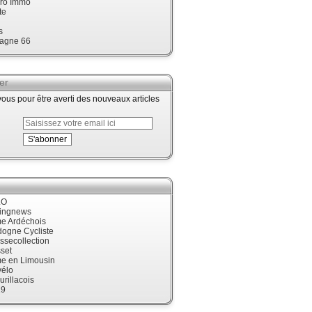
ro Immo
te
s
agne 66
er
us pour être averti des nouveaux articles
LO
cingnews
me Ardéchois
dogne Cycliste
ssecollection
set
me en Limousin
élo
urillacois
19